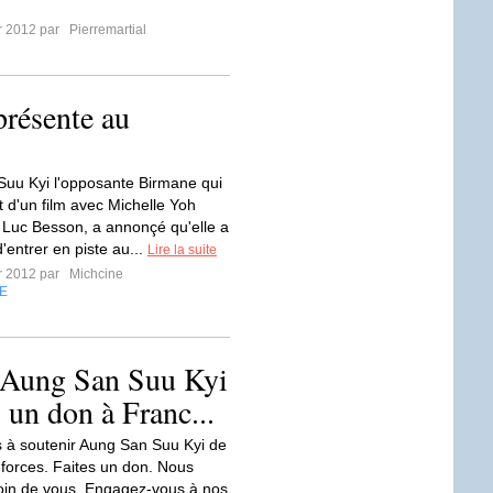
er 2012 par
Pierremartial
résente au
uu Kyi l'opposante Birmane qui
jet d'un film avec Michelle Yoh
r Luc Besson, a annonçé qu'elle a
 d'entrer en piste au...
Lire la suite
er 2012 par
Michcine
E
r Aung San Suu Kyi
, un don à Franc...
 à soutenir Aung San Suu Kyi de
 forces. Faites un don. Nous
in de vous. Engagez-vous à nos