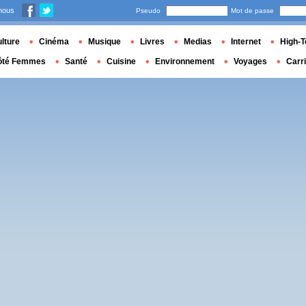
nous
Pseudo
Mot de passe
lture
Cinéma
Musique
Livres
Medias
Internet
High-T
ôté Femmes
Santé
Cuisine
Environnement
Voyages
Carr