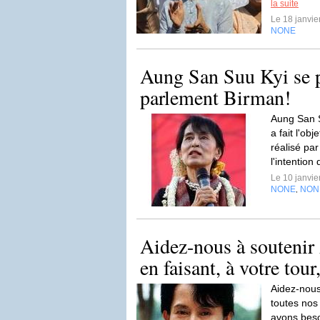
la suite
Le 18 janvi
NONE
Aung San Suu Kyi se p
parlement Birman!
Aung San S
a fait l'ob
réalisé pa
l'intention
Le 10 janvi
NONE
NON
,
Aidez-nous à souteni
en faisant, à votre tour
Aidez-nous
toutes nos
avons beso