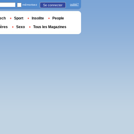
mémorisez
oublié?
Se connecter
ech
Sport
Insolite
People
ières
Sexo
Tous les Magazines