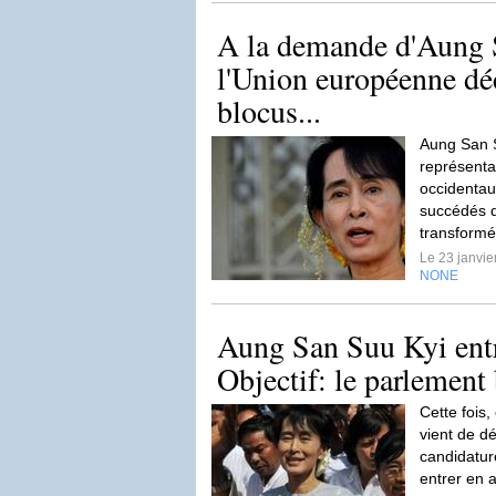
A la demande d'Aung 
l'Union européenne déc
blocus...
Aung San S
représentan
occidentau
succédés 
transformé
Le 23 janvi
NONE
Aung San Suu Kyi ent
Objectif: le parlement
Cette fois,
vient de dé
candidatur
entrer en 