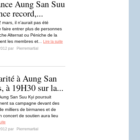
rance Aung San Suu
ce record,...
 mars, il n'aurait pas été
e faire entrer plus de personnes
iche Alternat ou Péniche de la
ment les membres et...
Lire la suite
2012 par
Pierremartial
darité à Aung San
, à 19H30 sur la...
Aung San Suu Kyi poursuit
ement sa campagne devant des
de milliers de birmanes et de
n concert de soutien aura lieu
uite
2012 par
Pierremartial