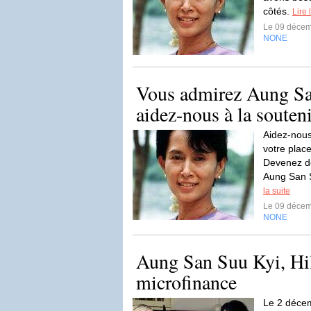
côtés.
Lire 
Le 09 déce
NONE
Vous admirez Aung Sa
aidez-nous à la soutenir
Aidez-nous
votre place
Devenez d
Aung San S
la suite
Le 09 déce
NONE
Aung San Suu Kyi, Hil
microfinance
Le 2 décem