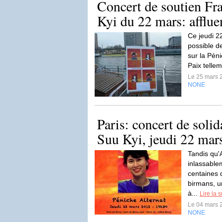
Concert de soutien F
Kyi du 22 mars: affluen
Ce jeudi 22
possible d
sur la Pén
Paix telle
Le 25 mars 
NONE
Paris: concert de soli
Suu Kyi, jeudi 22 mars
Tandis qu'
inlassabl
centaines 
birmans, u
à...
Lire la s
Le 04 mars 
NONE