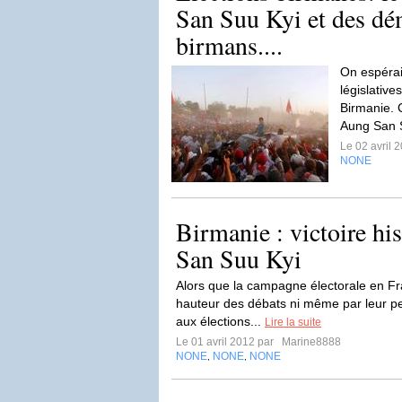
San Suu Kyi et des dé
birmans....
On espérait
législative
Birmanie. 
Aung San S
Le 02 avril 
NONE
Birmanie : victoire hi
San Suu Kyi
Alors que la campagne électorale en Fra
hauteur des débats ni même par leur per
aux élections...
Lire la suite
Le 01 avril 2012 par
Marine8888
NONE
NONE
NONE
,
,