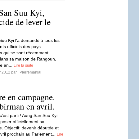
San Suu Kyi,
ide de lever le
uu Kyi l'a demandé à tous les
ts officiels des pays
x qui se sont récemment
dans sa maison de Rangoun,
e en...
Lire la suite
er 2012 par
Pierremartial
re en campagne.
 birman en avril.
 c'est parti ! Aung San Suu Kyi
poser officiellement sa
e. Objectif: devenir députée et
avril prochain au Parlement...
Lire