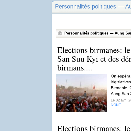
Personnalités politiques — 
Personnalités politiques — Aung Sa
Elections birmanes: l
San Suu Kyi et des dé
birmans....
On espérait
législative
Birmanie. 
Aung San S
Le 02 avril 
NONE
Elections birmanes: l