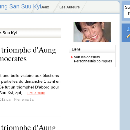
Aung San Suu Kyi
Jeux
Les Auteurs
n Suu Kyi
e triomphe d'Aung
Liens
mocrates
Voir les dossiers
Personnalités politiques
 une belle victoire aux élections
s partielles du dimanche 1 avril en
Ce fut un triomphe! D'abord pour
uu Kyi, qui,...
Lire la suite
2012 par
Pierremartial
e triomphe d'Aung