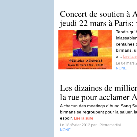
Concert de soutien à 
jeudi 22 mars à Paris: 
Tandis qu'
inlassabl
centaines 
birmans, u
à...
Lire la s
Le 04 mars 
NONE
Les dizaines de millie
la rue pour acclamer 
A chacun des meetings d'Aung Sang Suu 
birmans se regroupent pour la saluer, la 
espoir.
Lire la suite
Le 18 février 2012 par
Pierremartial
NONE