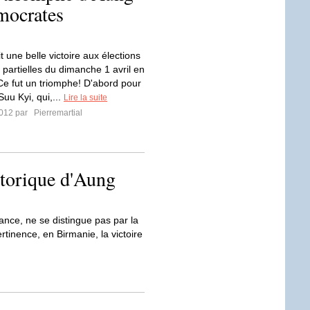
mocrates
 une belle victoire aux élections
s partielles du dimanche 1 avril en
Ce fut un triomphe! D'abord pour
uu Kyi, qui,...
Lire la suite
2012 par
Pierremartial
storique d'Aung
nce, ne se distingue pas par la
tinence, en Birmanie, la victoire