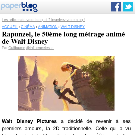
Les articles de votre blog ici ? Inscrivez votre blog !
ACCUEIL
›
CINÉMA
›
ANIMATION
›
WALT DISNEY
Rapunzel, le 50ème long métrage animé
de Walt Disney
Par
Guillaume
@influencelesite
Walt Disney
Pictures
a décidé de revenir à ses
premiers amours, la 2D traditionnelle. Celle qui a vu