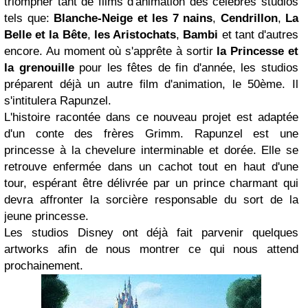
triompher tant de films d'animation des célèbres studios
tels que:
Blanche-Neige et les 7 nains
,
Cendrillon
,
La
Belle et la Bête
,
les Aristochats
,
Bambi
et tant d'autres
encore. Au moment où s'apprête à sortir
la Princesse et
la grenouille
pour les fêtes de fin d'année, les studios
préparent déjà un autre film d'animation, le 50ème. Il
s'intitulera Rapunzel.
L'histoire racontée dans ce nouveau projet est adaptée
d'un conte des frères Grimm. Rapunzel est une
princesse à la chevelure interminable et dorée. Elle se
retrouve enfermée dans un cachot tout en haut d'une
tour, espérant être délivrée par un prince charmant qui
devra affronter la sorcière responsable du sort de la
jeune princesse.
Les studios Disney ont déjà fait parvenir quelques
artworks afin de nous montrer ce qui nous attend
prochainement.