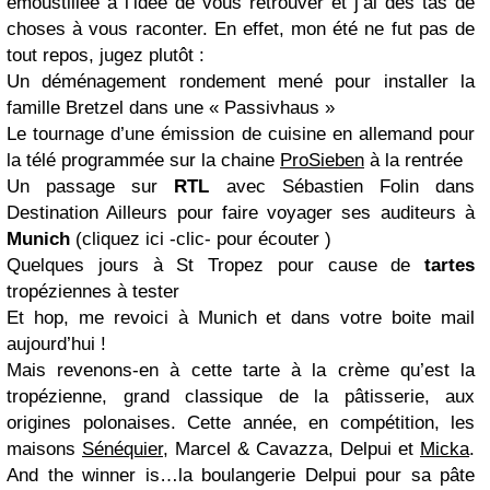
émoustillée à l’idée de vous retrouver et j’ai des tas de
choses à vous raconter. En effet, mon été ne fut pas de
tout repos, jugez plutôt :
Un déménagement rondement mené pour installer la
famille Bretzel dans une «
Passivhaus
»
Le tournage d’une émission de cuisine en allemand pour
la télé programmée sur la chaine
ProSieben
à la rentrée
Un passage sur
RTL
avec Sébastien Folin dans
Destination Ailleurs pour faire voyager ses auditeurs à
Munich
(
cliquez ici -clic-
pour écouter )
Quelques jours à St Tropez pour cause de
tartes
tropéziennes à tester
Et hop, me revoici à Munich et dans votre boite mail
aujourd’hui !
Mais revenons-en à cette tarte à la crème qu’est la
tropézienne, grand classique de la pâtisserie, aux
origines polonaises. Cette année, en compétition, les
maisons
Sénéquier
, Marcel & Cavazza, Delpui et
Micka
.
And the winner is…la boulangerie Delpui pour sa pâte