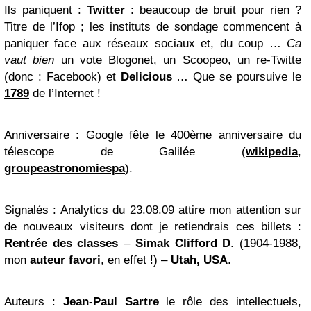
Ils paniquent
:
Twitter
: beaucoup de bruit pour rien ?
Titre de l’
Ifop
; les instituts de sondage commencent à
paniquer face aux
réseaux sociaux
et, du coup …
Ca
vaut bien
un vote
Blogonet
, un
Scoopeo
, un re-
Twitte
(donc :
Facebook
) et
Delicious
…
Que se poursuive le
1789
de l’Internet
!
Anniversaire
:
Google
fête le 400ème anniversaire du
télescope de
Galilée
(
wikipedia
,
groupeastronomiespa
).
Signalés
:
Analytics
du 23.08.09 attire mon attention sur
de nouveaux visiteurs dont je retiendrais ces
billets
:
Rentrée des classes
–
Simak Clifford D
. (1904-1988,
mon
auteur favori
, en effet !) –
Utah, USA
.
Auteurs
:
Jean-Paul Sartre
le rôle des intellectuels,