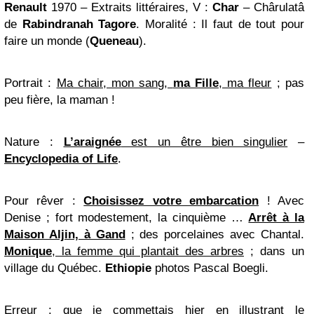
Renault
1970 – Extraits littéraires, V :
Char
– Chârulatâ
de
Rabindranah Tagore
. Moralité :
Il faut de tout pour
faire un monde
(
Queneau
).
Portrait
:
Ma chair, mon sang,
ma Fille
, ma fleur
; pas
peu fière, la maman !
Nature
:
L’araignée
est un être bien singulier
–
Encyclopedia of Life
.
Pour rêver
:
Choisissez votre embarcation
! Avec
Denise
; fort modestement, la cinquième …
Arrêt à la
Maison Aljin, à Gand
; des porcelaines avec Chantal.
Monique
, la femme qui plantait des arbres
; dans un
village du Québec.
Ethiopie
photos Pascal Boegli.
Erreur
: que je commettais hier en illustrant le