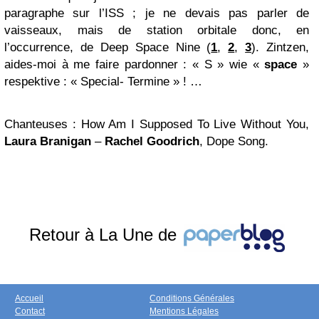
paragraphe sur l’
ISS
; je ne devais pas parler de
vaisseaux, mais de station orbitale donc, en
l’occurrence, de Deep Space Nine (
1
,
2
,
3
).
Zintzen
,
aides-moi à me faire pardonner : « S » wie «
space
»
respektive : « Special- Termine » ! …
Chanteuses
: How Am I Supposed To Live Without You,
Laura Branigan
–
Rachel Goodrich
, Dope Song.
Retour à La Une de
Accueil
Conditions Générales
Contact
Mentions Légales