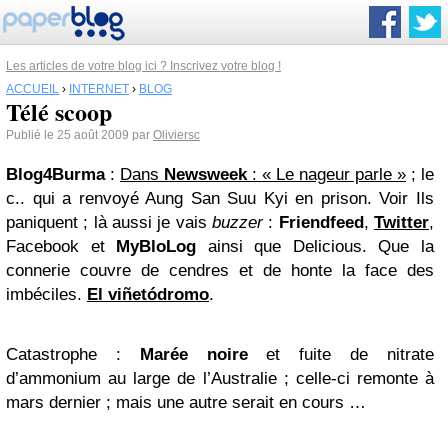
Les articles de votre blog ici ? Inscrivez votre blog !
ACCUEIL
›
INTERNET
›
BLOG
Télé scoop
Publié le 25 août 2009 par
Oliviersc
Blog4Burma
:
Dans
Newsweek
: « Le nageur parle »
; le
c.. qui a renvoyé
Aung San Suu Kyi
en prison. Voir
Ils
paniquent
; là aussi je vais
buzzer
:
Friendfeed
,
Twitter
,
Facebook
et
MyBloLog
ainsi que
Delicious
.
Que la
connerie couvre de cendres et de honte la face des
imbéciles
.
El viñetódromo
.
Catastrophe
:
Marée noire
et fuite de nitrate
d’ammonium au large de l’Australie ; celle-ci remonte à
mars dernier ; mais une autre serait en cours …