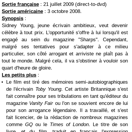
Sortie française
: 21 juillet 2009 (direct-to-dvd)
Sortie américaine
: 3 octobre 2008.
Synopsis
:
Sidney Young, jeune écrivain ambitieux, veut devenir
célèbre à tout prix. L'opportunité s'offre à lui lorsqu'il est
engagé au sein du magazine "Sharps". Cependant,
malgré ses tentatives pour s'adapter à ce milieu
particulier, son côté arrogant et arriviste ne plaît pas à
tout le monde. Malgré cela, il va s'obstiner à vouloir son
quart d'heure de gloire.
Les petits plus
:
Le film est tiré des mémoires semi-autobiographiques
de l'écrivain
Toby Young
. Cet artiste Britannique s'est
fait connaître pour ses tribulations en tant qu'éditeur du
magazine
Vanity Fair
ou l'on se souvient encore de lui
pour son arrogance légendaire. Il a travaillé, et s'est
fait licencier, de la rédaction de nombreux magazines
comme
GQ
ou le
Times of London
. Le titre de son
livre, et du film, traduit en français l'expression