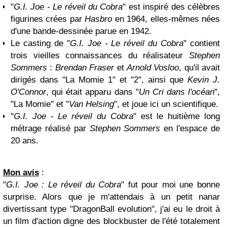
"
G.I. Joe - Le réveil du Cobra
" est inspiré des célèbres
figurines crées par
Hasbro
en 1964, elles-mêmes nées
d'une bande-dessinée parue en 1942.
Le casting de "
G.I. Joe - Le réveil du Cobra
" contient
trois vieilles connaissances du réalisateur
Stephen
Sommers
:
Brendan Fraser
et
Arnold Vosloo
, qu'il avait
dirigés dans "La Momie 1" et "2", ainsi que
Kevin J.
O'Connor
, qui était apparu dans "
Un Cri dans l'océan
",
"La Momie" et "
Van Helsing
", et joue ici un scientifique.
"
G.I. Joe - Le réveil du Cobra
" est le huitième long
métrage réalisé par
Stephen Sommers
en l'espace de
20 ans.
Mon avis
:
"
G.I. Joe : Le réveil du Cobra
" fut pour moi une bonne
surprise. Alors que je m'attendais à un petit nanar
divertissant type "DragonBall evolution", j'ai eu le droit à
un film d'action digne des blockbuster de l'été totalement