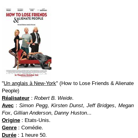
"
Un anglais à New-York
" (How to Lose Friends & Alienate
People)
Réalisateur
:
Robert B. Weide
.
Avec
:
Simon Pegg
,
Kirsten Dunst
,
Jeff Bridges
,
Megan
Fox
,
Gillian Anderson
,
Danny Huston
...
Origine
: Etats-Unis.
Genre
: Comédie.
Durée
: 1 heure 50.