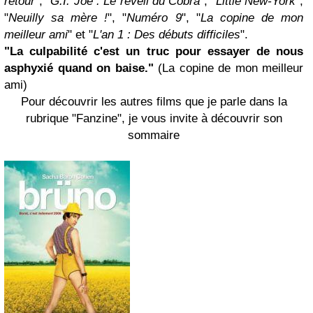
retour
", "
G.I. Joe : Le réveil du Cobra
", "
Little New-York
",
"
Neuilly sa mère !
", "
Numéro 9
", "
La copine de mon
meilleur ami
" et "
L'an 1 : Des débuts difficiles
".
"La culpabilité c'est un truc pour essayer de nous
asphyxié quand on baise."
(La copine de mon meilleur
ami)
Pour découvrir les autres films que je parle dans la
rubrique "Fanzine", je vous invite à découvrir son
sommaire