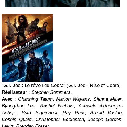
"G.I. Joe : Le réveil du Cobra" (G.I. Joe - Rise of Cobra)
Réalisateur
:
Stephen Sommers
.
Avec
:
Channing Tatum
,
Marlon Wayans
,
Sienna Miller
,
Byung-hun Lee
,
Rachel Nichols
,
Adewale Akinnuoye-
Agbaje
,
Said Taghmaoui
,
Ray Park
,
Arnold Vosloo
,
Dennis Quaid
,
Christopher Eccleston
,
Joseph Gordon-
Levitt
,
Brendan Fraser
...