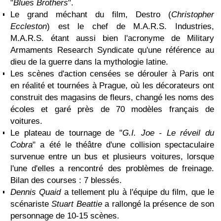
"
Blues Brothers
".
Le grand méchant du film, Destro (
Christopher
Eccleston
) est le chef de M.A.R.S. Industries,
M.A.R.S. étant aussi bien l'acronyme de Military
Armaments Research Syndicate qu'une référence au
dieu de la guerre dans la mythologie latine.
Les scènes d'action censées se dérouler à Paris ont
en réalité et tournées à Prague, où les décorateurs ont
construit des magasins de fleurs, changé les noms des
écoles et garé près de 70 modèles français de
voitures.
Le plateau de tournage de "
G.I. Joe - Le réveil du
Cobra
" a été le théâtre d'une collision spectaculaire
survenue entre un bus et plusieurs voitures, lorsque
l'une d'elles a rencontré des problèmes de freinage.
Bilan des courses : 7 blessés.
Dennis Quaid
a tellement plu à l'équipe du film, que le
scénariste
Stuart Beattie
a rallongé la présence de son
personnage de 10-15 scènes.