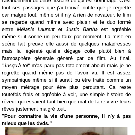
l'avancement de cette histoire ce qui est dommage. C'est
tout ses passages que j'ai trouvé inutile que je regrette
car malgré tout, même si il n'y à rien de novateur, le film
se regarde quand même avec plaisir et le duo formé
entre
Mélanie Laurent
et
Justin Bartha
est agréable
même si il sonne un peu faux par moment. La mise en
scène fait preuve elle aussi de quelques maladresses
mais la légèreté qu'elle dégage colle plutôt bien à
l'atmosphère générale généré par ce film. Au final,
"
Jusqu'à toi
" m'as paru pas totalement abouti mais je ne
regrette quand même pas de l'avoir vu. Il est assez
sympathique même si il aurait pu être traité comme un
moyen métrage pour être plus percutant. Ca reste
toutefois frais et agréable à voir, une simple histoire de
rêveur qui essaient tant bien que mal de faire vivre leurs
rêves justement malgré tout.
"Pour connaitre la vie d'une personne, il n'y à pas
mieux que les dvds."