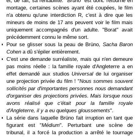
et, de fait, sa rentabilité. "
Brüno
" est donc retourné en
montage, certaines scènes ayant été coupées, le film
n'a obtenu qu'une interdiction R, c'est à dire que les
mineurs de moins de 17 ans peuvent voir le film mais
uniquement accompagnés d'un adulte. "Borat" avait
précédemment connu le même sort.
Pour se glisser sous la peau de Brüno,
Sacha Baron
Cohen
a dû s'épiler entièrement.
C'est une demande surréaliste, mais qui n'en demeure
pas moins réelle : la famille royale d'Angleterre a en
effet demandé aux studios
Universal
de lui organiser
une projection privée du film ! "
Nous sommes souvent
sollicités par d'importantes personnes nous demandant
d'organiser des projections privées. Mais lorsque nous
avons réalisé que c'était pour la famille royale
d'Angleterre, il y a eu quelques gloussements
".
La série dans laquelle Brüno fait irruption en tant que
figurant est "
Médium
". Perturbant une scène de
tribunal, il a forcé la production a arrêté le tournage