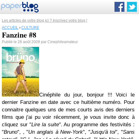
Les articles de votre blog ici ? Inscrivez votre blog !
ACCUEIL
›
CULTURE
Fanzine #8
Publié le 26 août 2009 par Cinephileamateur
Cinéphile du jour, bonjour !!! Voici le
dernier Fanzine en date avec ce huitième numéro. Pour
connaitre quelques uns de mes courts avis des derniers
films que j'ai pu voir récemment, je vous invite donc à
cliquez sur "
Lire la suite
". Au programme des festivités :
"
Bruno
", , "
Un anglais à New-York
", "
Jusqu'à toi
", "
Sans