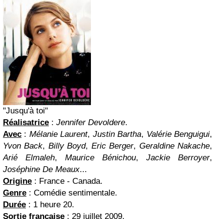
"Jusqu'à toi"
Réalisatrice
:
Jennifer Devoldere
.
Avec
:
Mélanie Laurent
,
Justin Bartha
,
Valérie Benguigui
,
Yvon Back
,
Billy Boyd
,
Eric Berger
,
Geraldine Nakache
,
Arié Elmaleh
,
Maurice Bénichou
,
Jackie Berroyer
,
Joséphine De Meaux
...
Origine
: France - Canada.
Genre
: Comédie sentimentale.
Durée
: 1 heure 20.
Sortie française
: 29 juillet 2009.