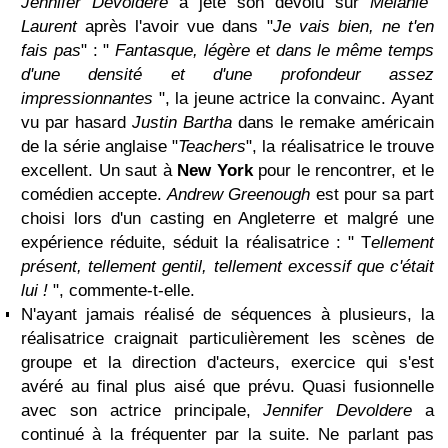
Jennifer Devoldere
a jeté son dévolu sur
Mélanie
Laurent
après l'avoir vue dans "
Je vais bien, ne t'en
fais pas
" : "
Fantasque, légère et dans le même temps
d'une densité et d'une profondeur assez
impressionnantes
", la jeune actrice la convainc. Ayant
vu par hasard
Justin Bartha
dans le remake américain
de la série anglaise "
Teachers
", la réalisatrice le trouve
excellent. Un saut à
New York
pour le rencontrer, et le
comédien accepte.
Andrew Greenough
est pour sa part
choisi lors d'un casting en Angleterre et malgré une
expérience réduite, séduit la réalisatrice : " T
ellement
présent, tellement gentil, tellement excessif que c'était
lui !
", commente-t-elle.
N'ayant jamais réalisé de séquences à plusieurs, la
réalisatrice craignait particulièrement les scènes de
groupe et la direction d'acteurs, exercice qui s'est
avéré au final plus aisé que prévu. Quasi fusionnelle
avec son actrice principale,
Jennifer Devoldere
a
continué à la fréquenter par la suite. Ne parlant pas