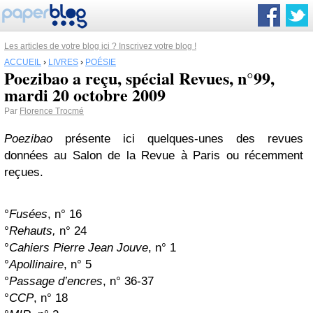
Les articles de votre blog ici ? Inscrivez votre blog !
ACCUEIL
›
LIVRES
›
POÉSIE
Poezibao a reçu, spécial Revues, n°99,
mardi 20 octobre 2009
Par
Florence Trocmé
Poezibao
présente ici quelques-unes des revues
données au Salon de la Revue à Paris ou récemment
reçues.
°
Fusées
, n° 16
°
Rehauts,
n° 24
°
Cahiers Pierre Jean Jouve
, n° 1
°
Apollinaire
, n° 5
°
Passage d’encres
, n° 36-37
°
CCP
, n° 18