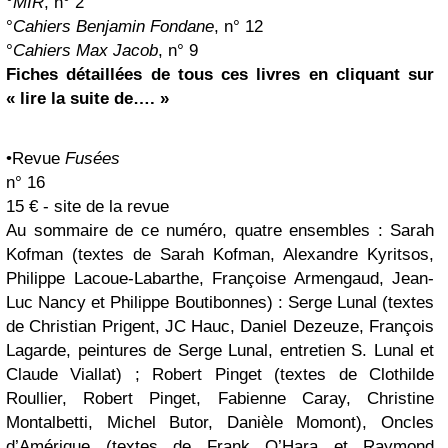
°
MIR
, n° 2
°
Cahiers Benjamin Fondane
, n° 12
°
Cahiers Max Jacob
, n° 9
Fiches détaillées de tous ces livres en cliquant sur
« lire la suite de…. »
•Revue
Fusées
n° 16
15 € - site de la revue
Au sommaire de ce numéro, quatre ensembles : Sarah
Kofman (textes de Sarah Kofman, Alexandre Kyritsos,
Philippe Lacoue-Labarthe, Françoise Armengaud, Jean-
Luc Nancy et Philippe Boutibonnes) : Serge Lunal (textes
de Christian Prigent, JC Hauc, Daniel Dezeuze, François
Lagarde, peintures de Serge Lunal, entretien S. Lunal et
Claude Viallat) ; Robert Pinget (textes de Clothilde
Roullier, Robert Pinget, Fabienne Caray, Christine
Montalbetti, Michel Butor, Danièle Momont), Oncles
d’Amérique (textes de Frank O’Hara et Raymond