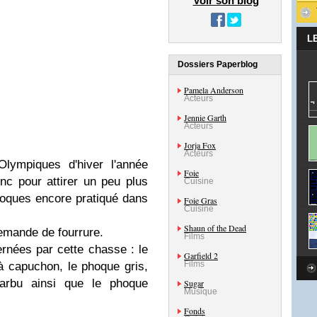
Voir son blog
L
Dossiers Paperblog
Pamela Anderson
Acteurs
Jennie Garth
Acteurs
Jorja Fox
Acteurs
lympiques d'hiver l'année
Foie
nc pour attirer un peu plus
Cuisine
hoques encore pratiqué dans
Foie Gras
Cuisine
Shaun of the Dead
emande de fourrure.
Films
nées par cette chasse : le
Garfield 2
Films
 capuchon, le phoque gris,
arbu ainsi que le phoque
Sugar
Musique
Fonds