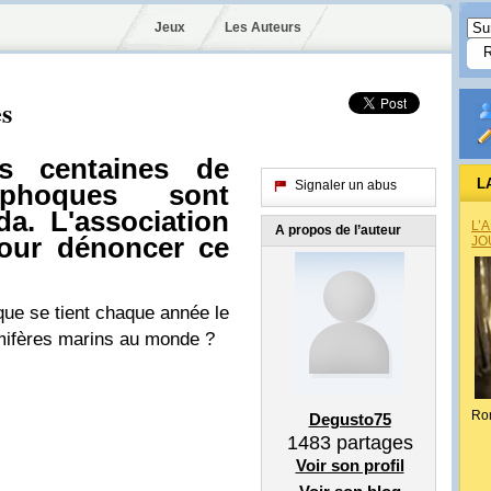
Jeux
Les Auteurs
es
s centaines de
L
Signaler un abus
 phoques sont
a. L'association
L’
A propos de l’auteur
our dénoncer ce
JO
ue se tient chaque année le
ifères marins au monde ?
Ro
Degusto75
1483
partages
Voir son profil