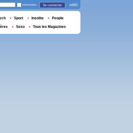
mémorisez
oublié?
Se connecter
ech
Sport
Insolite
People
ières
Sexo
Tous les Magazines