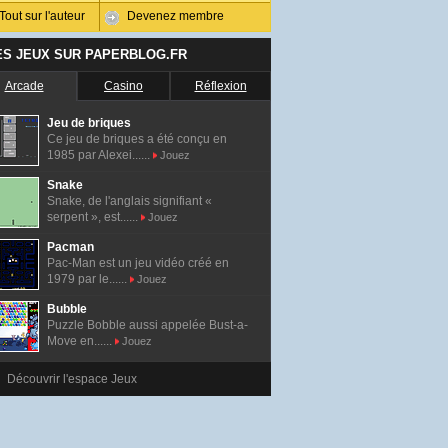
Tout sur l'auteur
Devenez membre
ES JEUX SUR PAPERBLOG.FR
Arcade
Casino
Réflexion
Jeu de briques
Ce jeu de briques a été conçu en
1985 par Alexei......
Jouez
Snake
Snake, de l'anglais signifiant «
serpent », est......
Jouez
Pacman
Pac-Man est un jeu vidéo créé en
1979 par le......
Jouez
Bubble
Puzzle Bobble aussi appelée Bust-a-
Move en......
Jouez
Découvrir l'espace Jeux