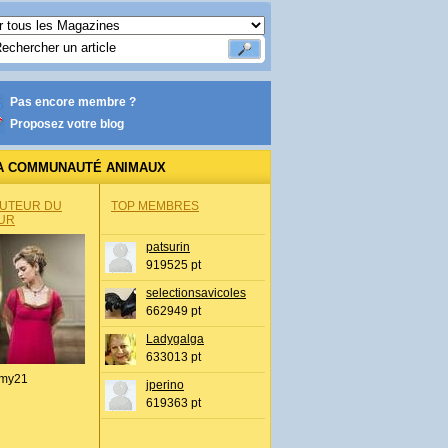
Pas encore membre ?
Proposez votre blog
A COMMUNAUTÉ ANIMAUX
AUTEUR DU
TOP MEMBRES
UR
patsurin
919525 pt
selectionsavicoles
662949 pt
Ladygalga
633013 pt
my21
jperino
619363 pt