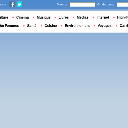
nous
Pseudo
Mot de passe
lture
Cinéma
Musique
Livres
Medias
Internet
High-T
ôté Femmes
Santé
Cuisine
Environnement
Voyages
Carr