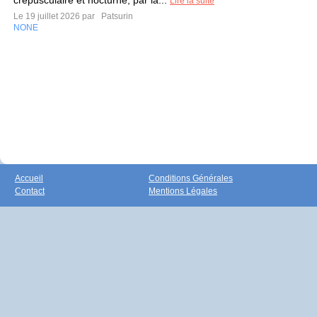
crépusculaire et nocturne, par la...
Lire la suite
Le 19 juillet 2026 par
Patsurin
NONE
Accueil
Conditions Générales
Contact
Mentions Légales