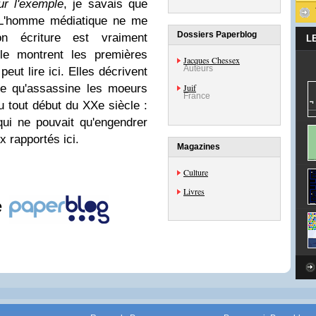
r l'exemple
, je savais que
L'homme médiatique ne me
Dossiers Paperblog
n écriture est vraiment
L
 le montrent les premières
Jacques Chessex
Auteurs
eut lire ici. Elles décrivent
ue qu'assassine les moeurs
Juif
France
 tout début du XXe siècle :
 qui ne pouvait qu'engendrer
x rapportés ici.
Magazines
Culture
Livres
e