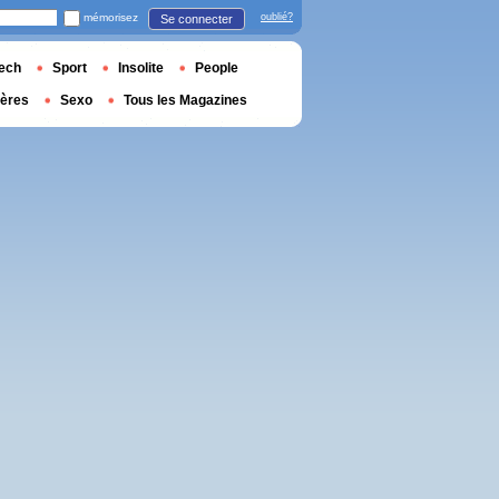
mémorisez
oublié?
Se connecter
ech
Sport
Insolite
People
ières
Sexo
Tous les Magazines