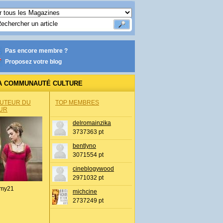
Pas encore membre ?
Proposez votre blog
A COMMUNAUTÉ CULTURE
AUTEUR DU
TOP MEMBRES
UR
delromainzika
3737363 pt
bentlyno
3071554 pt
cineblogywood
2971032 pt
my21
michcine
2737249 pt