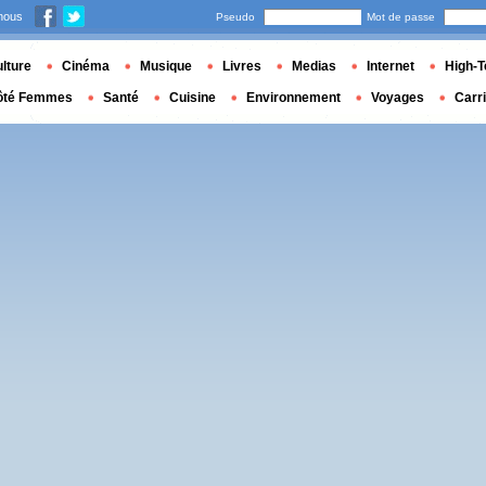
nous
Pseudo
Mot de passe
lture
Cinéma
Musique
Livres
Medias
Internet
High-T
ôté Femmes
Santé
Cuisine
Environnement
Voyages
Carr