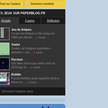
Tout sur l'auteur
Devenez membre
ES JEUX SUR PAPERBLOG.FR
Arcade
Casino
Réflexion
Jeu de briques
Ce jeu de briques a été conçu en
1985 par Alexei......
Jouez
Snake
Snake, de l'anglais signifiant «
serpent », est......
Jouez
Pacman
Pac-Man est un jeu vidéo créé en
1979 par le......
Jouez
Bubble
Puzzle Bobble aussi appelée Bust-a-
Move en......
Jouez
Découvrir l'espace Jeux