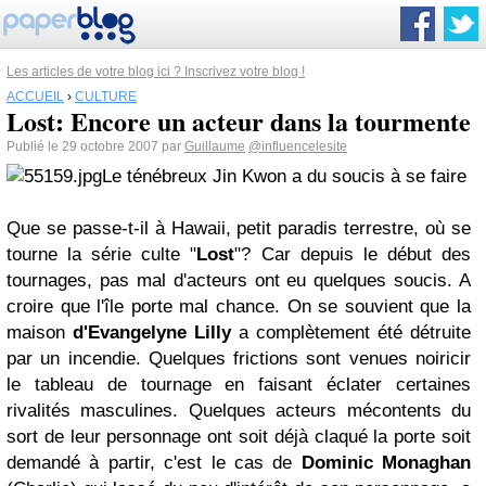
Les articles de votre blog ici ? Inscrivez votre blog !
ACCUEIL
›
CULTURE
Lost: Encore un acteur dans la tourmente
Publié le 29 octobre 2007 par
Guillaume
@influencelesite
Le ténébreux Jin Kwon a du soucis à se faire
Que se passe-t-il à Hawaii, petit paradis terrestre, où se
tourne la série culte "
Lost
"? Car depuis le début des
tournages, pas mal d'acteurs ont eu quelques soucis. A
croire que l'île porte mal chance. On se souvient que la
maison
d'Evangelyne Lilly
a complètement été détruite
par un incendie. Quelques frictions sont venues noiricir
le tableau de tournage en faisant éclater certaines
rivalités masculines. Quelques acteurs mécontents du
sort de leur personnage ont soit déjà claqué la porte soit
demandé à partir, c'est le cas de
Dominic Monaghan