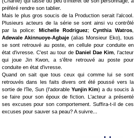
(Charlie) qui lassé du peu d'intérêt de son personnage, a
préféré rendre son tablier.
Mais le plus gros soucis de la Production serait l'alcool.
Plusieurs acteurs de la série se sont ainsi vu contrôlé
par la police:
Michelle Rodriguez
;
Cynthia Watros
,
Adewale Akinnuoye-Agbaje
(alias Monsieur Eko), tous
se sont retrouvé au poste, en cellule pour conduite en
état d'ivresse. C'est au tour de
Daniel Dae Kim
, l'acteur
qui joue Jin Kwon, a s'être retrouvé au poste pour
conduite en état d'ivresse.
Quand on sait que tous ceux qui comme lui se sont
retrouvés dans les faits divers ont été poussé vers la
sortie de l'île, Sun (l'adorable
Yunjin Kim
) a du soucis à
se faire pour son époux de fiction. L'acteur a présenté
ses excuses pour son comportement. Suffira-t-il de ces
excuses pour sauver sa peau? A suivre...