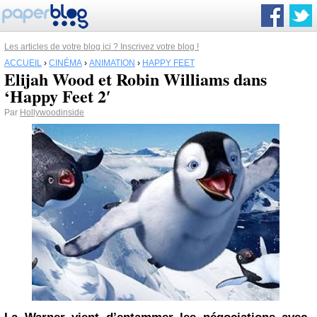
Les articles de votre blog ici ? Inscrivez votre blog !
ACCUEIL
›
CINÉMA
›
ANIMATION
›
HAPPY FEET
Elijah Wood et Robin Williams dans
‘Happy Feet 2′
Par
Hollywoodinside