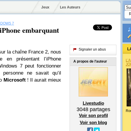
Jeux
Les Auteurs
NDOWS 7
 iPhone embarquant
L
Signaler un abus
sur la chaîne France 2, nous
te en présentant l’iPhone
L’
A propos de l’auteur
JO
Windows 7 peut fonctionner
 personne ne savait qu’il
vo
Microsoft
! Il aurait mieux
Livestudio
3048
partages
Ro
Voir son profil
Voir son blog