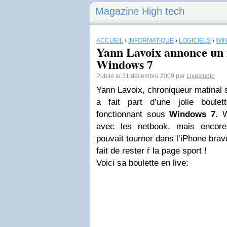
Magazine High tech
ACCUEIL
›
INFORMATIQUE
›
LOGICIELS
›
WI
Yann Lavoix annonce un
Windows 7
Publié le 31 décembre 2009 par
Livestudio
Yann Lavoix, chroniqueur matinal 
a fait part d’une jolie boulet
fonctionnant sous
Windows 7
. 
avec les netbook, mais encore
pouvait tourner dans l’iPhone bra
fait de rester ŕ la page sport !
Voici sa boulette en live: