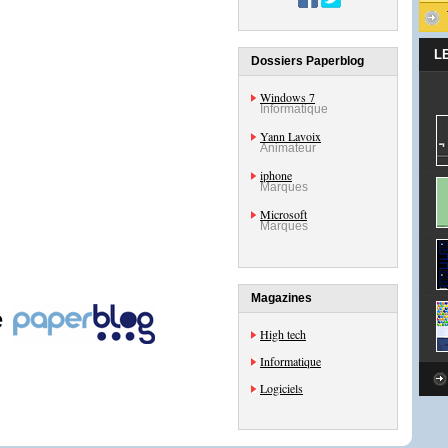
L
Dossiers Paperblog
Windows 7
Informatique
Yann Lavoix
Animateur
iphone
Marques
Microsoft
Marques
Magazines
e
High tech
Informatique
Logiciels