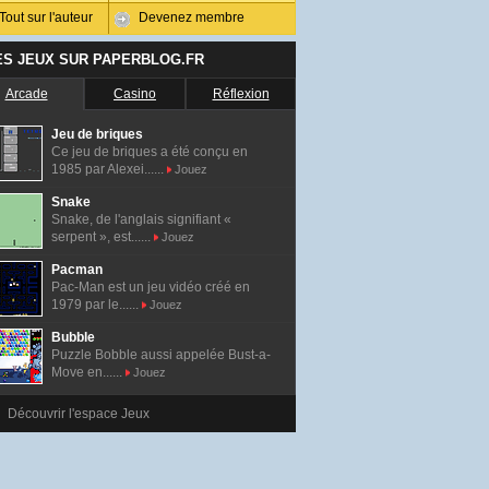
Tout sur l'auteur
Devenez membre
ES JEUX SUR PAPERBLOG.FR
Arcade
Casino
Réflexion
Jeu de briques
Ce jeu de briques a été conçu en
1985 par Alexei......
Jouez
Snake
Snake, de l'anglais signifiant «
serpent », est......
Jouez
Pacman
Pac-Man est un jeu vidéo créé en
1979 par le......
Jouez
Bubble
Puzzle Bobble aussi appelée Bust-a-
Move en......
Jouez
Découvrir l'espace Jeux