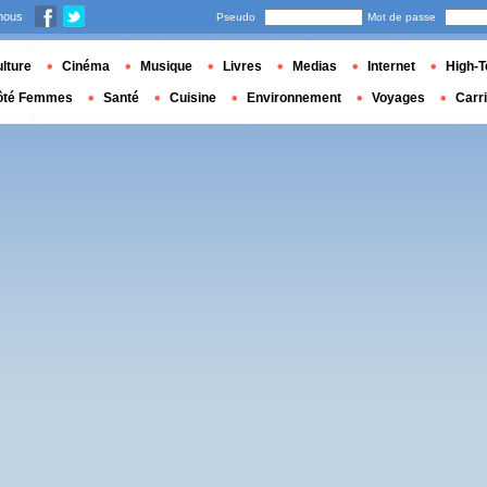
nous
Pseudo
Mot de passe
lture
Cinéma
Musique
Livres
Medias
Internet
High-T
ôté Femmes
Santé
Cuisine
Environnement
Voyages
Carr