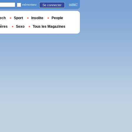
mémorisez
oublié?
Se connecter
ech
Sport
Insolite
People
ières
Sexo
Tous les Magazines