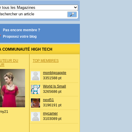
Pas encore membre ?
Proposez votre blog
A COMMUNAUTÉ HIGH TECH
AUTEUR DU
TOP MEMBRES
UR
monblgoapple
3351588 pt
World Is Small
3265686 pt
next51
3196191 pt
my21
mycamer
3103089 pt