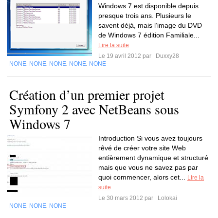
Windows 7 est disponible depuis
presque trois ans. Plusieurs le
savent déjà, mais l’image du DVD
de Windows 7 édition Familiale...
Lire la suite
Le 19 avril 2012 par
Duxxy28
NONE
NONE
NONE
NONE
NONE
,
,
,
,
Création d’un premier projet
Symfony 2 avec NetBeans sous
Windows 7
Introduction Si vous avez toujours
rêvé de créer votre site Web
entièrement dynamique et structuré
mais que vous ne savez pas par
quoi commencer, alors cet...
Lire la
suite
Le 30 mars 2012 par
Lolokai
NONE
NONE
NONE
,
,