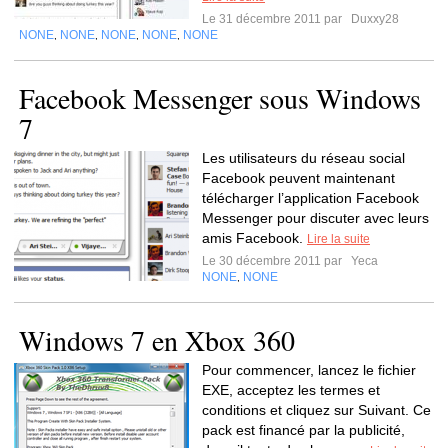
Le 31 décembre 2011 par
Duxxy28
NONE
NONE
NONE
NONE
NONE
,
,
,
,
Facebook Messenger sous Windows
7
Les utilisateurs du réseau social
Facebook peuvent maintenant
télécharger l’application Facebook
Messenger pour discuter avec leurs
amis Facebook.
Lire la suite
Le 30 décembre 2011 par
Yeca
NONE
NONE
,
Windows 7 en Xbox 360
Pour commencer, lancez le fichier
EXE, acceptez les termes et
conditions et cliquez sur Suivant. Ce
pack est financé par la publicité,