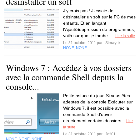
désinstaller un soft
J’y crois pas ! J’essaie de
désinstaller un soft sur le PC de mes
enfants. Et en lançant
l’Ajout/Suppression de programmes,
voilà sur quoi je tombe :...
Lire la suite
Le 31 octobre 2011 par
Simwyck
NONE
NONE
,
Windows 7 : Accédez à vos dossiers
avec la commande Shell depuis la
console...
Petite astuce du jour. Si vous êtes
adeptes de la console Exécuter sur
Windows 7, il est possible avec la
commande Shell d’ouvrir
directement certains dossiers...
Lire
la suite
Le 31 octobre 2011 par
Jeft01
NONE
NONE
NONE
,
,