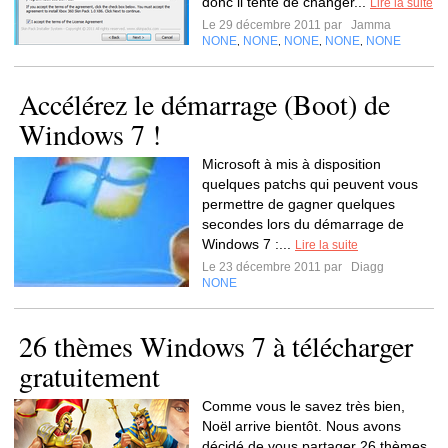
donc il tente de changer...
Lire la suite
Le 29 décembre 2011 par
Jamma
NONE
NONE
NONE
NONE
NONE
,
,
,
,
Accélérez le démarrage (Boot) de
Windows 7 !
Microsoft à mis à disposition
quelques patchs qui peuvent vous
permettre de gagner quelques
secondes lors du démarrage de
Windows 7 :...
Lire la suite
Le 23 décembre 2011 par
Diagg
NONE
26 thèmes Windows 7 à télécharger
gratuitement
Comme vous le savez très bien,
Noël arrive bientôt. Nous avons
décidé de vous partager 26 thèmes