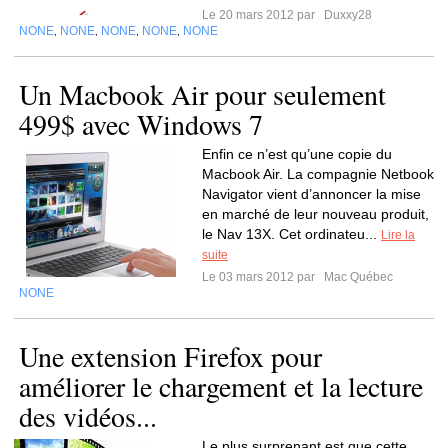
Le 20 mars 2012 par
Duxxy28
NONE
NONE
NONE
NONE
NONE
,
,
,
,
Un Macbook Air pour seulement
499$ avec Windows 7
Enfin ce n’est qu’une copie du
Macbook Air. La compagnie Netbook
Navigator vient d’annoncer la mise
en marché de leur nouveau produit,
le Nav 13X. Cet ordinateu...
Lire la
suite
Le 03 mars 2012 par
Mac Québec
NONE
Une extension Firefox pour
améliorer le chargement et la lecture
des vidéos...
Le plus surprenant est que cette