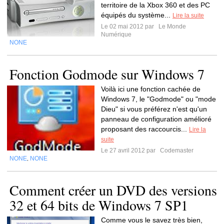
territoire de la Xbox 360 et des PC
équipés du système...
Lire la suite
Le 02 mai 2012 par
Le Monde
Numérique
NONE
Fonction Godmode sur Windows 7
Voilà ici une fonction cachée de
Windows 7, le "Godmode" ou "mode
Dieu" si vous préférez n'est qu'un
panneau de configuration amélioré
proposant des raccourcis...
Lire la
suite
Le 27 avril 2012 par
Codemaster
NONE
NONE
,
Comment créer un DVD des versions
32 et 64 bits de Windows 7 SP1
Comme vous le savez très bien,