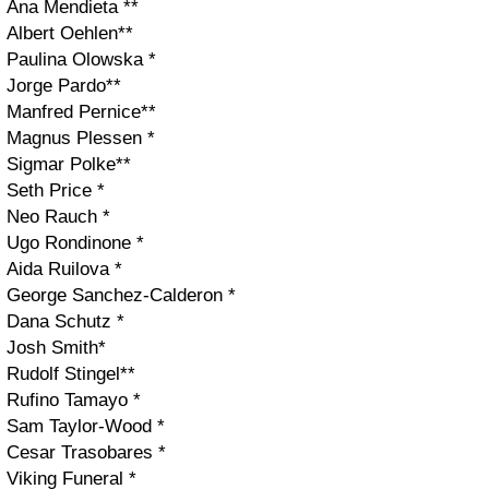
Ana Mendieta **
Albert Oehlen**
Paulina Olowska *
Jorge Pardo**
Manfred Pernice**
Magnus Plessen *
Sigmar Polke**
Seth Price *
Neo Rauch *
Ugo Rondinone *
Aida Ruilova *
George Sanchez-Calderon *
Dana Schutz *
Josh Smith*
Rudolf Stingel**
Rufino Tamayo *
Sam Taylor-Wood *
Cesar Trasobares *
Viking Funeral *