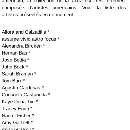
américain, la collection de la Cruz est très fortement
composée d’artistes américains. Voici la liste des
artistes présentés en ce moment:
Allora and Calzadilla *
assume vivid astro focus *
Alexandra Bircken *
Hernan Bas *
Jose Bedia *
John Bock *
Sarah Braman *
Tom Burr *
Agustin Cardenas *
Consuelo Castaneda *
Kaye Donachie *
Tracey Emin *
Naomi Fisher *
Amy Gartrell *
Anna Gaskell *