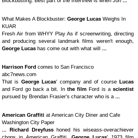
Blockbusting. Best part of the interview is when Jon
...
What Makes A Blockbuster:
George Lucas
Weighs In
KUAR
Fresh Air from WHYY Play As if screenwriting, directing
and producing several landmark films weren't enough,
George Lucas
has come out with what will
...
Harrison Ford
comes to San Francisco
abc7news.com
That is
George Lucas
' company and of course
Lucas
and Ford go back a bit. In
the film
Ford is a
scientist
pursued by Brendan Frasier's character who is a
...
American Graffiti
at American City Diner and Cafe
Washington City Paper
...
Richard Dreyfuss
honed his wiseass-overachiever
chops in American Graffiti,
George Lucas
' 1973 film