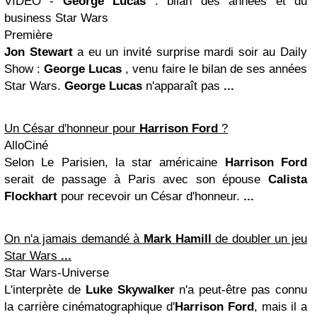
VIDEO -
George Lucas
: bilan des années et du
business Star Wars
Première
Jon Stewart
a eu un invité surprise mardi soir au Daily
Show :
George Lucas
, venu faire le bilan de ses années
Star Wars.
George Lucas
n'apparaît pas
...
Un César d'honneur pour
Harrison Ford
?
AlloCiné
Selon Le Parisien, la star américaine
Harrison Ford
serait de passage à Paris avec son épouse
Calista
Flockhart
pour recevoir un César d'honneur.
...
On n'a jamais demandé à
Mark Hamill
de doubler un jeu
Star Wars
...
Star Wars-Universe
L'interprète de
Luke Skywalker
n'a peut-être pas connu
la carrière cinématographique d'
Harrison Ford
, mais il a