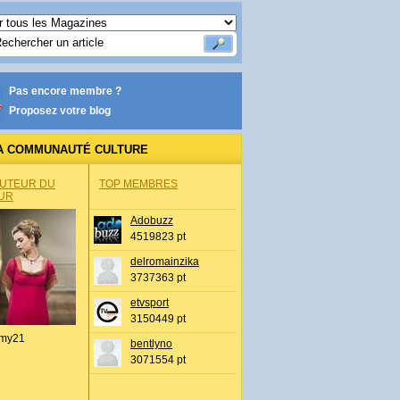
Pas encore membre ?
Proposez votre blog
A COMMUNAUTÉ CULTURE
AUTEUR DU
TOP MEMBRES
UR
Adobuzz
4519823 pt
delromainzika
3737363 pt
etvsport
3150449 pt
my21
bentlyno
3071554 pt