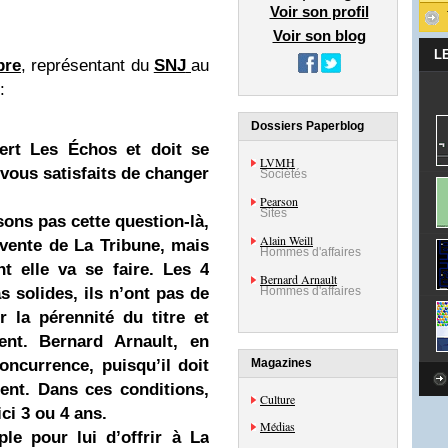
Voir son profil
Voir son blog
L
bre
, représentant du
SNJ
au
:
Dossiers Paperblog
ert Les Échos et doit se
LVMH
vous satisfaits de changer
Sociétés
Pearson
Sites
ons pas cette question-là,
Alain Weill
vente de La Tribune, mais
Hommes d'affaires
 elle va se faire. Les 4
Bernard Arnault
 solides, ils n’ont pas de
Hommes d'affaires
 la pérennité du titre et
sent. Bernard Arnault, en
oncurrence, puisqu’il doit
Magazines
ent. Dans ces conditions,
Culture
ici 3 ou 4 ans.
Médias
ple pour lui d’offrir à La