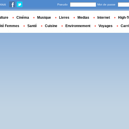
nous
Pseudo
Mot de passe
lture
Cinéma
Musique
Livres
Medias
Internet
High-T
ôté Femmes
Santé
Cuisine
Environnement
Voyages
Carr