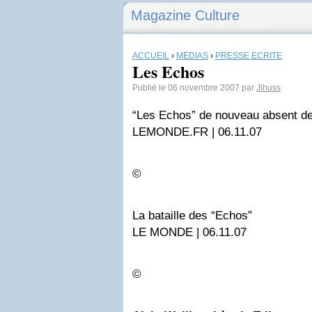
Magazine Culture
ACCUEIL
›
MÉDIAS
›
PRESSE ÉCRITE
Les Echos
Publié le 06 novembre 2007 par
Jlhuss
“Les Echos” de nouveau absent d
LEMONDE.FR | 06.11.07
©
La bataille des “Echos”
LE MONDE | 06.11.07
©