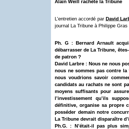
Alain Weill
rachète la Tribune
L’entretien accordé par
David Lar
journal La Tribune à Philippe Gras 
Ph. G :
Bernard Arnault
acqui
débarrasser de La Tribune, êtes-
de patron ?
David Larbre : Nous ne nous pos
nous ne sommes pas contre la 
nous voudrions savoir comment
candidats au rachats ne sont pas
moyens suffisants pour assurer
l’investissement qu’ils suppo
définitive, organise sa propre c
posséder demain notre concurr
La Tribune devrait disparaître d’
Ph.G. : N’était-il pas plus sim