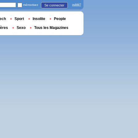
mémorisez
oublié?
Se connecter
ech
Sport
Insolite
People
ières
Sexo
Tous les Magazines