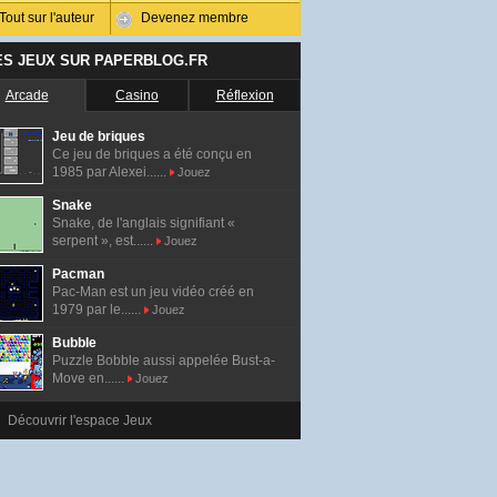
Tout sur l'auteur
Devenez membre
ES JEUX SUR PAPERBLOG.FR
Arcade
Casino
Réflexion
Jeu de briques
Ce jeu de briques a été conçu en
1985 par Alexei......
Jouez
Snake
Snake, de l'anglais signifiant «
serpent », est......
Jouez
Pacman
Pac-Man est un jeu vidéo créé en
1979 par le......
Jouez
Bubble
Puzzle Bobble aussi appelée Bust-a-
Move en......
Jouez
Découvrir l'espace Jeux