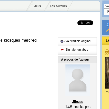
Jeux
Les Auteurs
es kiosques mercredi
L
Voir l'article original
Signaler un abus
L’
JO
A propos de l’auteur
Ro
Jlhuss
148
partages