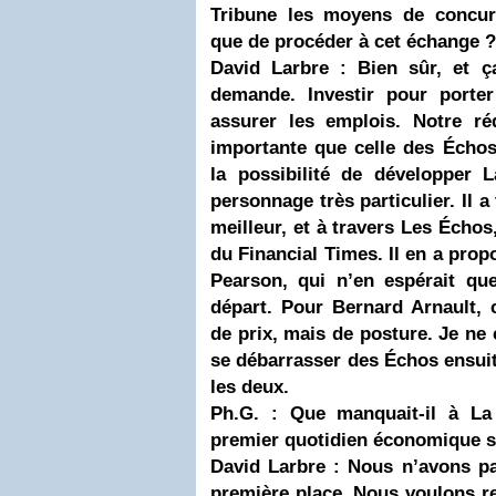
Tribune les moyens de concur
que de procéder à cet échange ?
David Larbre : Bien sûr, et ç
demande. Investir pour porter
assurer les emplois. Notre ré
importante que celle des Échos
la possibilité de développer 
personnage très particulier. Il a
meilleur, et à travers Les Échos,
du Financial Times. Il en a prop
Pearson, qui n’en espérait qu
départ. Pour Bernard Arnault, 
de prix, mais de posture. Je ne c
se débarrasser des Échos ensuite
les deux.
Ph.G. : Que manquait-il à La
premier quotidien économique s
David Larbre : Nous n’avons pa
première place. Nous voulons res