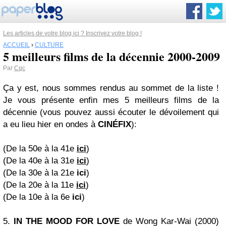
Les articles de votre blog ici ? Inscrivez votre blog !
ACCUEIL
›
CULTURE
5 meilleurs films de la décennie 2000-2009
Par
Cqc
Ça y est, nous sommes rendus au sommet de la liste !
Je vous présente enfin mes 5 meilleurs films de la
décennie (vous pouvez aussi écouter le dévoilement qui
a eu lieu hier en ondes à
CINÉFIX
):
(De la 50e à la 41e
ici
)
(De la 40e à la 31e
ici
)
(De la 30e à la 21e
ici
)
(De la 20e à la 11e
ici
)
(De la 10e à la 6e
ici
)
5.
IN THE MOOD FOR LOVE
de Wong Kar-Wai (2000)