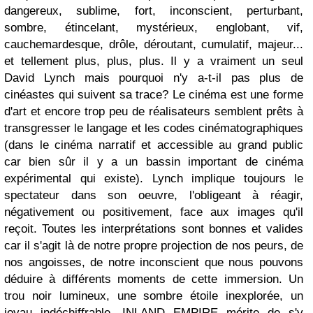
dangereux, sublime, fort, inconscient, perturbant,
sombre, étincelant, mystérieux, englobant, vif,
cauchemardesque, drôle, déroutant, cumulatif, majeur...
et tellement plus, plus, plus. Il y a vraiment un seul
David Lynch mais pourquoi n'y a-t-il pas plus de
cinéastes qui suivent sa trace? Le cinéma est une forme
d'art et encore trop peu de réalisateurs semblent prêts à
transgresser le langage et les codes cinématographiques
(dans le cinéma narratif et accessible au grand public
car bien sûr il y a un bassin important de cinéma
expérimental qui existe). Lynch implique toujours le
spectateur dans son oeuvre, l'obligeant à réagir,
négativement ou positivement, face aux images qu'il
reçoit. Toutes les interprétations sont bonnes et valides
car il s'agit là de notre propre projection de nos peurs, de
nos angoisses, de notre inconscient que nous pouvons
déduire à différents moments de cette immersion. Un
trou noir lumineux, une sombre étoile inexplorée, un
joyau indéchiffrable, INLAND EMPIRE mérite de s'y