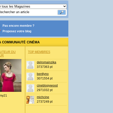
Pas encore membre ?
Proposez votre blog
A COMMUNAUTÉ CINÉMA
AUTEUR DU
TOP MEMBRES
UR
delromainzika
3737363 pt
bentlyno
3071554 pt
cineblogywood
2971032 pt
my21
michcine
2737249 pt