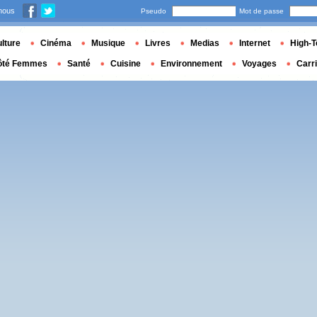
nous
Pseudo
Mot de passe
lture
Cinéma
Musique
Livres
Medias
Internet
High-T
ôté Femmes
Santé
Cuisine
Environnement
Voyages
Carr