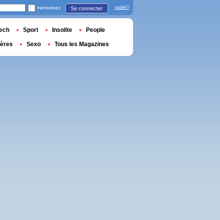
mémorisez
oublié?
Se connecter
ech
Sport
Insolite
People
ières
Sexo
Tous les Magazines