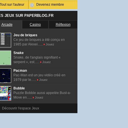
Tout sur l'auteur
Devenez membre
ES JEUX SUR PAPERBLOG.FR
Arcade
Casino
Réflexion
Jeu de briques
Ce jeu de briques a été conçu en
1985 par Alexei......
Jouez
Snake
Snake, de l'anglais signifiant «
serpent », est......
Jouez
Pacman
Pac-Man est un jeu vidéo créé en
1979 par le......
Jouez
Bubble
Puzzle Bobble aussi appelée Bust-a-
Move en......
Jouez
Découvrir l'espace Jeux