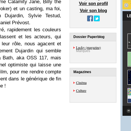
e Calamity Jane, Billy the
Voir son profil
er) et un casting, ma foi,
Voir son blog
 Dujardin, Sylvie Testud,
L
aniel Prévost.
é, rapidement les couleurs
assent et les acteurs, qui
Dossier Paperblog
 leur rôle, nous agacent et
Lucky (magazine)
rement Dujardin qui semble
Marques
la Bath, aka OSS 117, mais
nel optimiste qui laisse une
 film, pour me rendre compte
Magazines
ent dans le générique de fin
Cinéma
e !
Culture