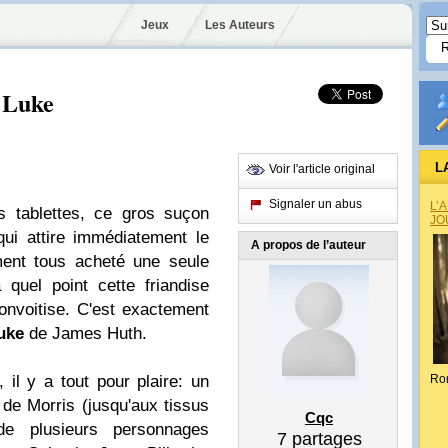
Jeux
Les Auteurs
y Luke
L
Voir l'article original
Signaler un abus
L’
s tablettes, ce gros suçon
JO
 qui attire immédiatement le
A propos de l’auteur
ment tous acheté une seule
quel point cette friandise
convoitise. C'est exactement
uke
de James Huth.
il y a tout pour plaire: un
Ro
de Morris (jusqu'aux tissus
Cqc
e plusieurs personnages
7
partages