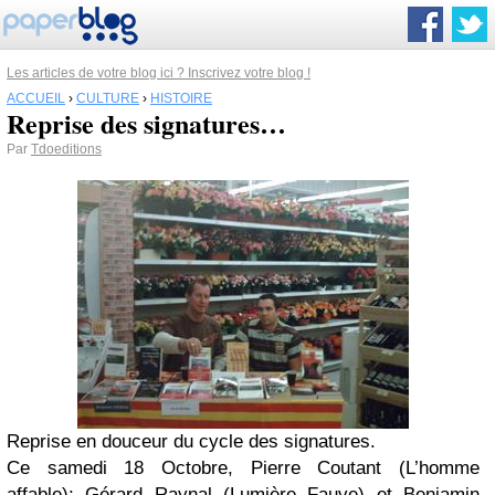
Les articles de votre blog ici ? Inscrivez votre blog !
ACCUEIL
›
CULTURE
›
HISTOIRE
Reprise des signatures…
Par
Tdoeditions
Reprise en douceur du cycle des signatures.
Ce samedi 18 Octobre, Pierre Coutant (L’homme
affable); Gérard Raynal (Lumière Fauve) et Benjamin