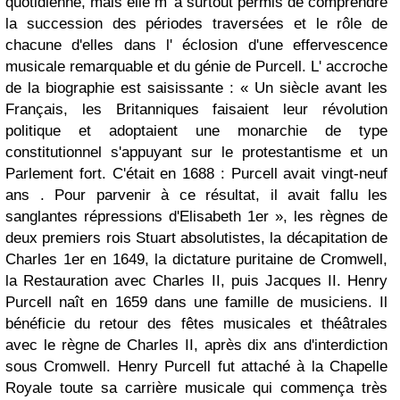
quotidienne, mais elle m' a surtout permis de comprendre
la succession des périodes traversées et le rôle de
chacune d'elles dans l' éclosion d'une effervescence
musicale remarquable et du génie de Purcell. L' accroche
de la biographie est saisissante : « Un siècle avant les
Français, les Britanniques faisaient leur révolution
politique et adoptaient une monarchie de type
constitutionnel s'appuyant sur le protestantisme et un
Parlement fort. C'était en 1688 : Purcell avait vingt-neuf
ans . Pour parvenir à ce résultat, il avait fallu les
sanglantes répressions d'Elisabeth 1er », les règnes de
deux premiers rois Stuart absolutistes, la décapitation de
Charles 1er en 1649, la dictature puritaine de Cromwell,
la Restauration avec Charles II, puis Jacques II. Henry
Purcell naît en 1659 dans une famille de musiciens. Il
bénéficie du retour des fêtes musicales et théâtrales
avec le règne de Charles II, après dix ans d'interdiction
sous Cromwell. Henry Purcell fut attaché à la Chapelle
Royale toute sa carrière musicale qui commença très