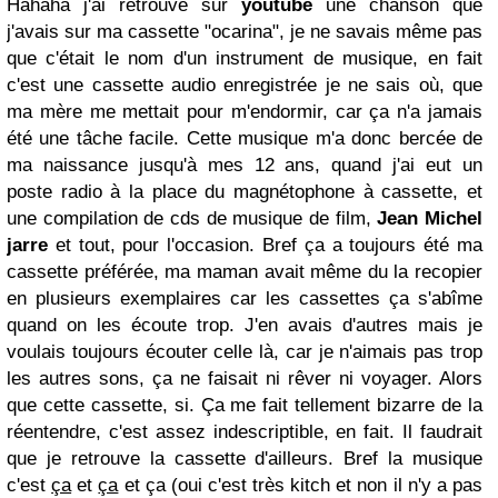
Hahaha j'ai retrouvé sur
youtube
une chanson que
j'avais sur ma cassette "ocarina", je ne savais même pas
que c'était le nom d'un instrument de musique, en fait
c'est une cassette audio enregistrée je ne sais où, que
ma mère me mettait pour m'endormir, car ça n'a jamais
été une tâche facile. Cette musique m'a donc bercée de
ma naissance jusqu'à mes 12 ans, quand j'ai eut un
poste radio à la place du magnétophone à cassette, et
une compilation de cds de musique de film,
Jean Michel
jarre
et tout, pour l'occasion. Bref ça a toujours été ma
cassette préférée, ma maman avait même du la recopier
en plusieurs exemplaires car les cassettes ça s'abîme
quand on les écoute trop. J'en avais d'autres mais je
voulais toujours écouter celle là, car je n'aimais pas trop
les autres sons, ça ne faisait ni rêver ni voyager. Alors
que cette cassette, si. Ça me fait tellement bizarre de la
réentendre, c'est assez indescriptible, en fait. Il faudrait
que je retrouve la cassette d'ailleurs. Bref la musique
c'est
ça
et
ça
et ça (oui c'est très kitch et non il n'y a pas