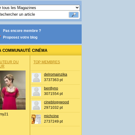
Pas encore membre ?
Proposez votre blog
A COMMUNAUTÉ CINÉMA
AUTEUR DU
TOP MEMBRES
UR
delromainzika
3737363 pt
bentlyno
3071554 pt
cineblogywood
2971032 pt
my21
michcine
2737249 pt