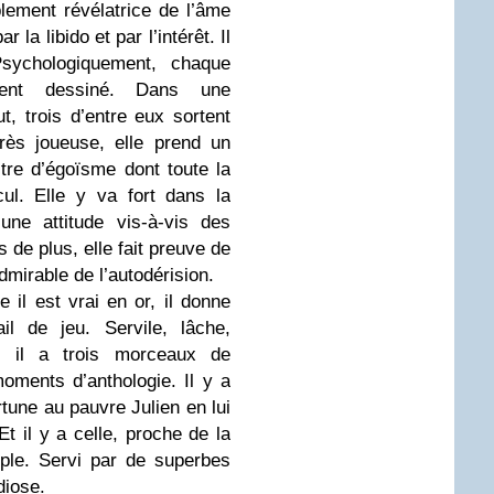
blement révélatrice de l’âme
la libido et par l’intérêt. Il
Psychologiquement, chaque
ment dessiné. Dans une
ut, trois d’entre eux sortent
rès joueuse, elle prend un
tre d’égoïsme dont toute la
ul. Elle y va fort dans la
’une attitude vis-à-vis des
de plus, elle fait preuve de
mirable de l’autodérision.
 il est vrai en or, il donne
l de jeu. Servile, lâche,
e, il a trois morceaux de
oments d’anthologie. Il y a
rtune au pauvre Julien en lui
Et il y a celle, proche de la
uple. Servi par de superbes
diose.