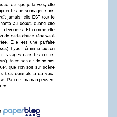
que fois que je la vois, elle
roprier les personnages sans
araît jamais, elle EST tout le
chante au début, quand elle
et dévouées. Et comme elle
on de cette douce réserve à
ète. Elle est une parfaite
ses), hyper féminine tout en
 des ravages dans les cœurs
neux). Avec son air de ne pas
quer, que l’on soit sur scène
is très sensible à sa voix,
sse. Papa et maman peuvent
ture.
e