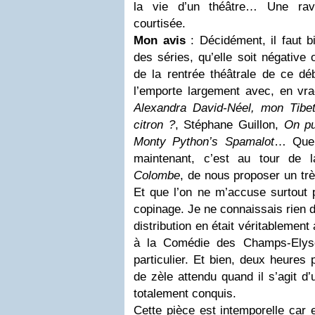
la vie d’un théâtre… Une ravi
courtisée.
Mon avis
: Décidément, il faut bi
des séries, qu’elle soit négative 
de la rentrée théâtrale de ce déb
l’emporte largement avec, en vra
Alexandra David-Néel, mon Tibe
citron ?
, Stéphane Guillon,
On pu
Monty Python’s Spamalot
… Que 
maintenant, c’est au tour de 
Colombe
, de nous proposer un tr
Et que l’on ne m’accuse surtout
copinage. Je ne connaissais rien d
distribution en était véritablement
à la Comédie des Champs-Elysé
particulier. Et bien, deux heures 
de zèle attendu quand il s’agit d’
totalement conquis.
Cette pièce est intemporelle car 