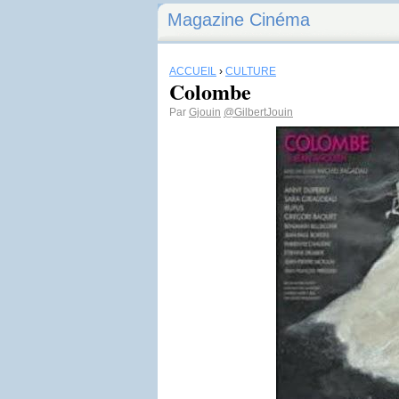
Magazine Cinéma
ACCUEIL
›
CULTURE
Colombe
Par
Gjouin
@GilbertJouin