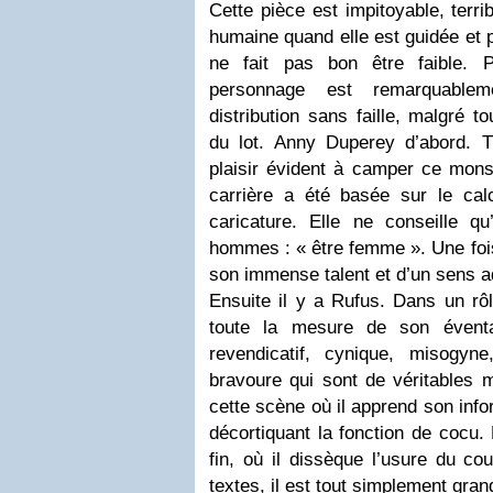
Cette pièce est impitoyable, terri
humaine quand elle est guidée et par 
ne fait pas bon être faible. 
personnage est remarquable
distribution sans faille, malgré to
du lot. Anny Duperey d’abord. T
plaisir évident à camper ce mons
carrière a été basée sur le calc
caricature. Elle ne conseille qu
hommes : « être femme ». Une fois 
son immense talent et d’un sens ad
Ensuite il y a Rufus. Dans un rôle
toute la mesure de son éventai
revendicatif, cynique, misogyn
bravoure qui sont de véritables m
cette scène où il apprend son info
décortiquant la fonction de cocu. 
fin, où il dissèque l’usure du co
textes, il est tout simplement gran