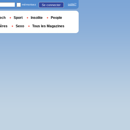
mémorisez
oublié?
Se connecter
ech
Sport
Insolite
People
ières
Sexo
Tous les Magazines