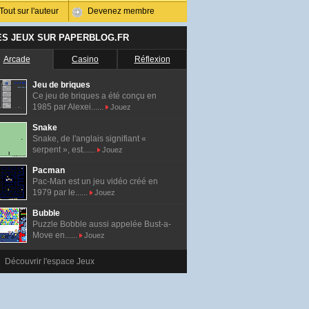
Tout sur l'auteur
Devenez membre
ES JEUX SUR PAPERBLOG.FR
Arcade
Casino
Réflexion
Jeu de briques
Ce jeu de briques a été conçu en
1985 par Alexei......
Jouez
Snake
Snake, de l'anglais signifiant «
serpent », est......
Jouez
Pacman
Pac-Man est un jeu vidéo créé en
1979 par le......
Jouez
Bubble
Puzzle Bobble aussi appelée Bust-a-
Move en......
Jouez
Découvrir l'espace Jeux