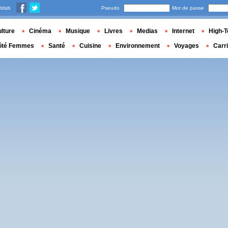
nous
Pseudo
Mot de passe
lture
Cinéma
Musique
Livres
Medias
Internet
High-T
ôté Femmes
Santé
Cuisine
Environnement
Voyages
Carr