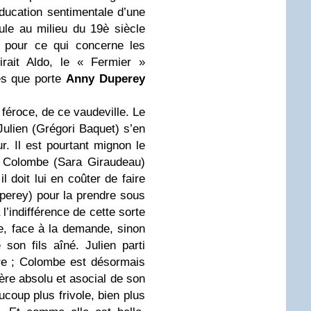
’éducation sentimentale d’une
roule au milieu du 19è siècle
f pour ce qui concerne les
rait Aldo, le « Fermier »
es que porte
Anny Duperey
t féroce, de ce vaudeville. Le
Julien (Grégori Baquet) s’en
ur. Il est pourtant mignon le
e Colombe (Sara Giraudeau)
l doit lui en coûter de faire
perey) pour la prendre sous
 l’indifférence de cette sorte
e, face à la demande, sinon
 son fils aîné. Julien parti
ire ; Colombe est désormais
ère absolu et asocial de son
coup plus frivole, bien plus