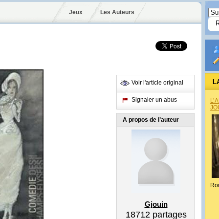
Jeux
Les Auteurs
L
Voir l'article original
Signaler un abus
L’
JO
A propos de l’auteur
Ro
Gjouin
18712
partages