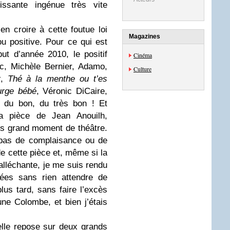
ssante ingénue très vite
en croire à cette foutue loi
Magazines
ou positive. Pour ce qui est
ut d’année 2010, le positif
Cinéma
c, Michèle Bernier, Adamo,
Culture
t
,
Thé à la menthe ou t’es
rge bébé
, Véronic DiCaire,
du bon, du très bon ! Et
la pièce de Jean Anouilh,
ès grand moment de théâtre.
 pas de complaisance ou de
e cette pièce et, même si la
 alléchante, je me suis rendu
es sans rien attendre de
plus tard, sans faire l’excès
une Colombe, et bien j’étais
elle repose sur deux grands