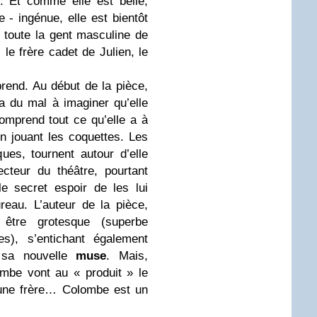
e. Et comme elle est belle,
 - ingénue, elle est bientôt
 toute la gent masculine de
le frère cadet de Julien, le
prend. Au début de la pièce,
 du mal à imaginer qu’elle
omprend tout ce qu’elle a à
 jouant les coquettes. Les
ues, tournent autour d’elle
cteur du théâtre, pourtant
le secret espoir de les lui
reau. L’auteur de la pièce,
 être grotesque (superbe
s), s’entichant également
 sa nouvelle
muse
. Mais,
mbe vont au « produit » le
jeune frère… Colombe est un