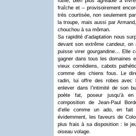
futile, bien plus agréable à vivr
fraîche et – provisoirement encore
très courtisée, non seulement par
la troupe, mais aussi par Armand, 
chouchou à sa môman.
Sa rapidité d’adaptation nous sur
devant son extrême candeur, on a
puisse virer gourgandine… Elle c
gagner dans tous les domaines en
vieux comédiens, cabots pathétiq
comme des chiens fous. Le dire
radin, lui offre des robes avec 
enlever dans l’intimité de son bu
poète fat, poseur jusqu’à en
composition de Jean-Paul Borde
d’elle comme un ado, en fait
évidemment, les faveurs de Colo
plus frais à sa disposition : le 
oiseau volage.