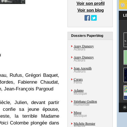
Voir son profil
Voir son blog
L
Dossiers Paperblog
Anny Duperey
Acteurs
u
Anny Duperey
Acteurs
Jean Anouilh
Auteurs
au, Rufus, Grégori Baquet,
Cœurs
Bordes, Fabienne Chaudat,
Films
in, Jean-François Pargoud
Adamo
Musique
Stéphane Guillon
cle, Julien, devant partir
Humoriste
e, confie sa jeune épouse,
Muse
este, la terrible Madame
Musique
Voici Colombe plongée dans
Michèle Bernier
Acteurs