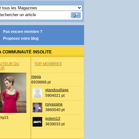
Pas encore membre ?
Proposez votre blog
A COMMUNAUTÉ INSOLITE
AUTEUR DU
TOP MEMBRES
UR
mega
6939868 pt
glandouillage
5904021 pt
roiyassine
3860040 pt
my21
golem13
3639033 pt