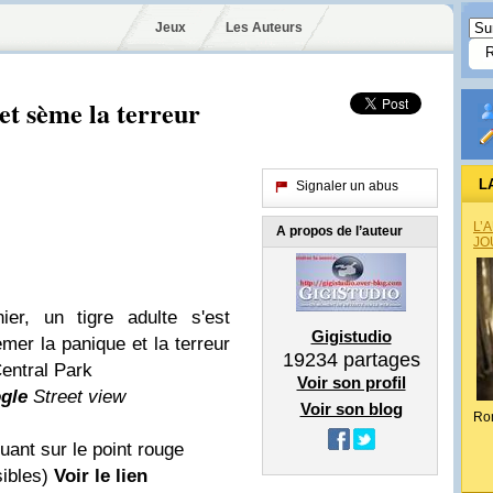
Jeux
Les Auteurs
et sème la terreur
L
Signaler un abus
L’
A propos de l’auteur
JO
ier, un tigre adulte s'est
Gigistudio
er la panique et la terreur
19234
partages
Central Park
Voir son profil
gle
Street view
Voir son blog
Ro
uant sur le point rouge
ibles)
Voir le lien