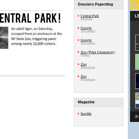
Dossiers Paperblog
Central Park
L
Monde
Google
Sociétés
Google
Sociétés
Zoo (Peter Greenaway)
Films
Zoo
Musique
Zoo
Musique
Magazine
Insolite