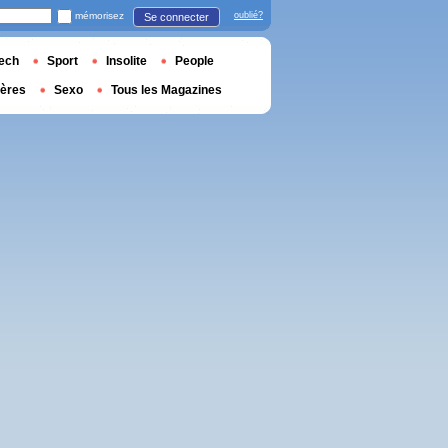
mémorisez
oublié?
Se connecter
ech
Sport
Insolite
People
ières
Sexo
Tous les Magazines