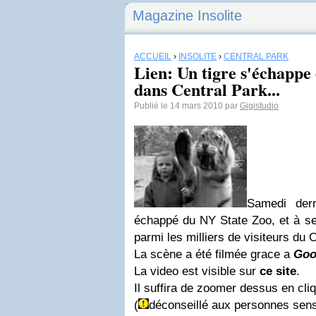
Magazine Insolite
ACCUEIL
›
INSOLITE
›
CENTRAL PARK
Lien: Un tigre s'échappe 
dans Central Park...
Publié le 14 mars 2010 par
Gigistudio
Samedi dern
échappé du NY State Zoo, et à sem
parmi les milliers de visiteurs du 
La scène a été filmée grace a
Goo
La video est visible sur
ce site
.
Il suffira de zoomer dessus en cliq
(
déconseillé aux personnes sens