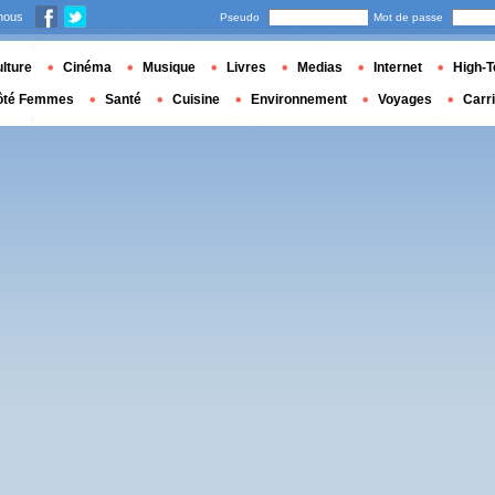
nous
Pseudo
Mot de passe
lture
Cinéma
Musique
Livres
Medias
Internet
High-T
ôté Femmes
Santé
Cuisine
Environnement
Voyages
Carr