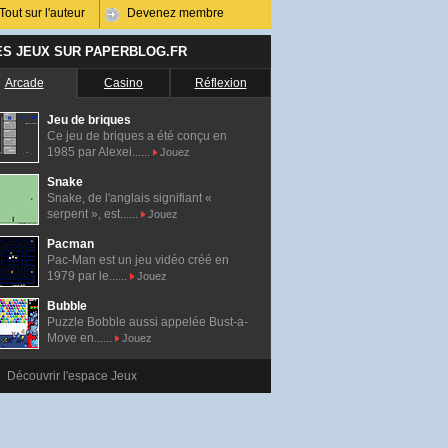
Tout sur l'auteur
Devenez membre
ES JEUX SUR PAPERBLOG.FR
Arcade
Casino
Réflexion
Jeu de briques
Ce jeu de briques a été conçu en
1985 par Alexei......
Jouez
Snake
Snake, de l'anglais signifiant «
serpent », est......
Jouez
Pacman
Pac-Man est un jeu vidéo créé en
1979 par le......
Jouez
Bubble
Puzzle Bobble aussi appelée Bust-a-
Move en......
Jouez
Découvrir l'espace Jeux