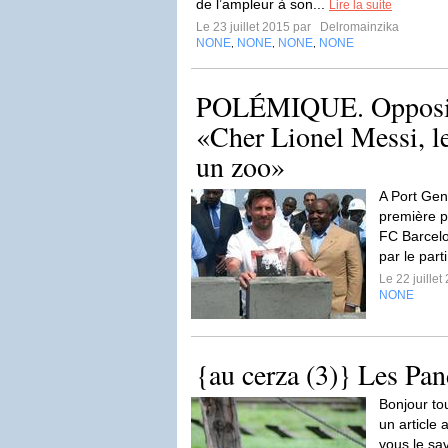
de l’ampleur à son...
Lire la suite
Le 23 juillet 2015 par
Delromainzika
NONE
NONE
NONE
NONE
,
,
,
POLÉMIQUE. Opposit
«Cher Lionel Messi, l
un zoo»
A Port Gen
première pi
FC Barcelon
par le part
Le 22 juille
NONE
{au cerza (3)} Les Pa
Bonjour to
un article
vous le sa