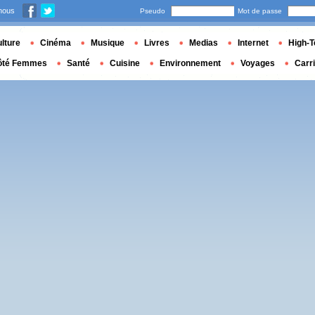
nous
Pseudo
Mot de passe
lture
Cinéma
Musique
Livres
Medias
Internet
High-T
ôté Femmes
Santé
Cuisine
Environnement
Voyages
Carr