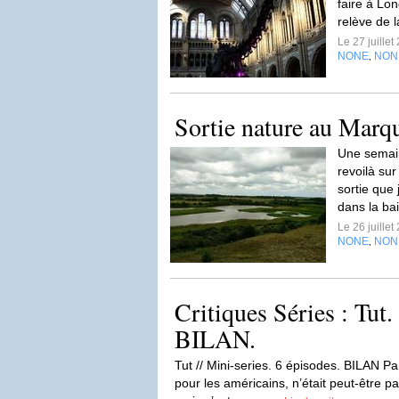
faire à Lon
relève de 
Le 27 juille
NONE
NON
,
Sortie nature au Marq
Une semain
revoilà su
sortie que j
dans la ba
Le 26 juille
NONE
NON
,
Critiques Séries : Tut.
BILAN.
Tut // Mini-series. 6 épisodes. BILAN 
pour les américains, n’était peut-être pas