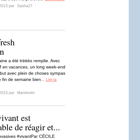
t 2015 par
Sasha27
fresh
en
ine a été trèèès remplie. Avec
M en vacances, un long week-end
ébut avec plein de choses sympas
e fin de semaine bien...
Lire la
t 2015 par
Mamievlin
ivant est
ble de réagir et...
nvasives #vivantPar CÉCILE