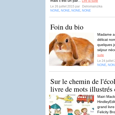
mais c’est un par...
Lire la suite
Le 26 juillet 2015 par
Delromainzika
NONE
NONE
NONE
NONE
,
,
,
Foin du bio
Madame a un
délicat no
quelques j
séjour néce
suite
Le 24 juille
NONE
NON
,
Sur le chemin de l'éco
livre de mots illustrés
Mairi Mack
HindleyEdi
grand livre
Felicity B