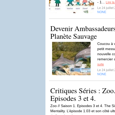
- 1...
Lire la
Le 24 juille
NONE
Devenir Ambassadeurs
Planète Sauvage
Coucou à v
petit mess
nouvelle co
remercier d
suite
Le 24 juille
NONE
Critiques Séries : Zoo
Episodes 3 et 4.
Zoo // Saison 1. Episodes 3 et 4. The S
Mentality. L’épisode 1.03 et son côté u