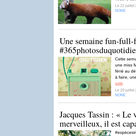
Le 22 juille
NONE
Une semaine fun-full-
#365photosduquotidi
Cette sema
une miss 
férié au d
à faire, un
suite
Le 20 juille
NONE
Jacques Tassin : « Le v
merveilleux, il est capa
#espècesi