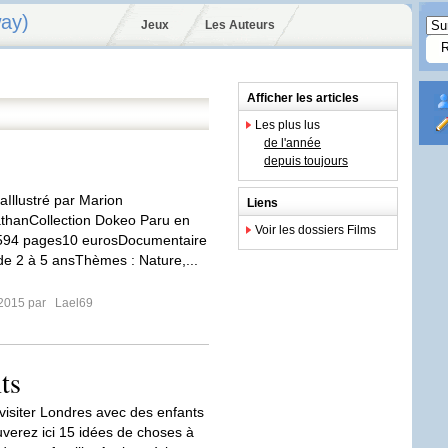
ay)
Jeux
Les Auteurs
Afficher les articles
Les plus lus
de l'année
depuis toujours
aIllustré par Marion
Liens
NathanCollection Dokeo Paru en
Voir les dossiers Films
1594 pages10 eurosDocumentaire
e 2 à 5 ansThèmes : Nature,...
t 2015 par
Lael69
ts
 visiter Londres avec des enfants
uverez ici 15 idées de choses à