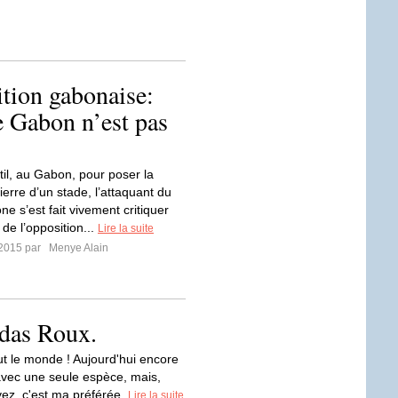
ion gabonaise:
e Gabon n’est pas
til, au Gabon, pour poser la
erre d’un stade, l’attaquant du
e s’est fait vivement critiquer
i de l’opposition...
Lire la suite
t 2015 par
Menye Alain
ndas Roux.
ut le monde ! Aujourd'hui encore
 avec une seule espèce, mais,
vez, c'est ma préférée.
Lire la suite