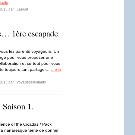
 suite
t 2015 par
Lael69
… 1ère escapade:
ous les parents voyageurs, Un
age pour vous proposer une
llaboration et surtout pour vous
e toujours tant partager...
Lire la
t 2015 par
Voyagesetenfants
. Saison 1.
ilence of the Cicadas / Pack
ltra nanaresque tente de donner