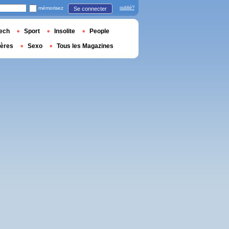
mémorisez
oublié?
Se connecter
ech
Sport
Insolite
People
ières
Sexo
Tous les Magazines