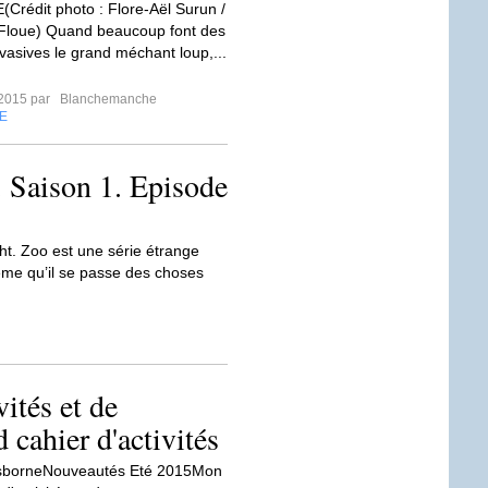
rédit photo : Flore-Aël Surun /
Floue) Quand beaucoup font des
vasives le grand méchant loup,...
t 2015 par
Blanchemanche
E
. Saison 1. Episode
ght. Zoo est une série étrange
ême qu’il se passe des choses
ités et de
 cahier d'activités
UsborneNouveautés Eté 2015Mon