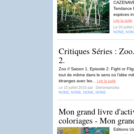
CAZENAVE(C
Tendance 
espèces in
Lire la suite
Le 20 juille
NONE
NON
,
Critiques Séries : Zoo
2.
Zoo // Saison 1. Episode 2. Fight or Fli
tout de même dans le sens où l’idée m
étranges avec les...
Lire la suite
Le 15 juillet 2015 par
Delromainzika
NONE
NONE
NONE
NONE
,
,
,
Mon grand livre d'activ
coloriages - Mon grand
Editions 