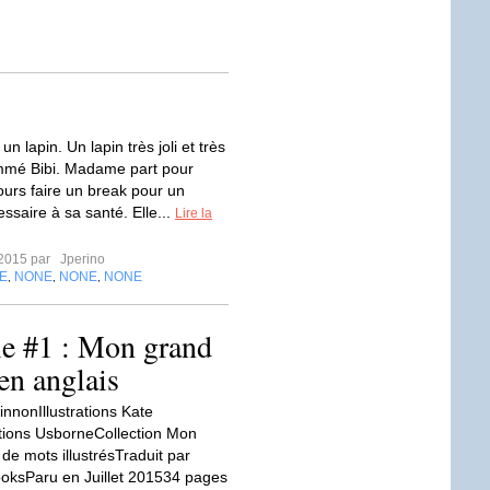
 lapin. Un lapin très joli et très
mmé Bibi. Madame part pour
ours faire un break pour un
ssaire à sa santé. Elle...
Lire la
t 2015 par
Jperino
E
NONE
NONE
NONE
,
,
,
le #1 : Mon grand
 en anglais
innonIllustrations Kate
tions UsborneCollection Mon
 de mots illustrésTraduit par
rooksParu en Juillet 201534 pages