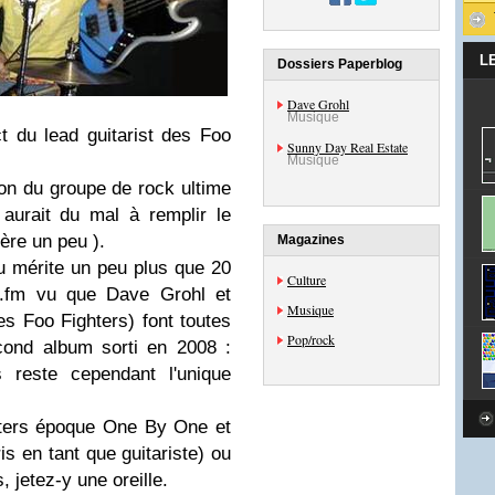
L
Dossiers Paperblog
Dave Grohl
Musique
ect du
lead guitarist
des
Foo
Sunny Day Real Estate
Musique
ion du groupe de rock ultime
 aurait du mal à remplir le
ère un peu ).
Magazines
u mérite un peu plus que 20
Culture
t.fm vu que
Dave Grohl
et
Musique
des Foo Fighters) font
toutes
Pop/rock
econd album sorti en 2008 :
s reste cependant l'unique
hters époque
One By One
et
ris en tant que guitariste) ou
 jetez-y une oreille.