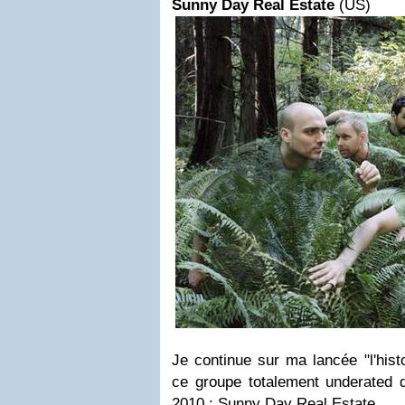
Sunny Day Real Estate
(US)
Je continue sur ma lancée "
l'his
ce groupe totalement underated q
2010 :
Sunny Day Real Estate.