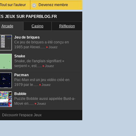
Tout sur l'auteur
Devenez membre
ES JEUX SUR PAPERBLOG.FR
Arcade
Casino
Réflexion
Jeu de briques
Ce jeu de briques a été conçu en
1985 par Alexei......
Jouez
Snake
Snake, de l'anglais signifiant «
serpent », est......
Jouez
Pacman
Pac-Man est un jeu vidéo créé en
1979 par le......
Jouez
Bubble
Puzzle Bobble aussi appelée Bust-a-
Move en......
Jouez
Découvrir l'espace Jeux