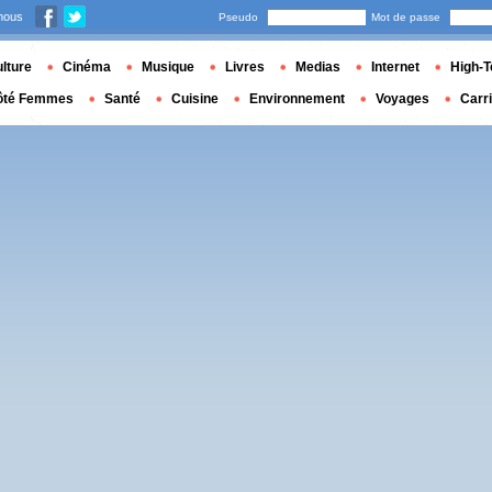
nous
Pseudo
Mot de passe
lture
Cinéma
Musique
Livres
Medias
Internet
High-T
ôté Femmes
Santé
Cuisine
Environnement
Voyages
Carr