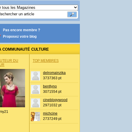
Pas encore membre ?
Proposez votre blog
A COMMUNAUTÉ CULTURE
AUTEUR DU
TOP MEMBRES
UR
delromainzika
3737363 pt
bentlyno
3071554 pt
cineblogywood
2971032 pt
my21
michcine
2737249 pt