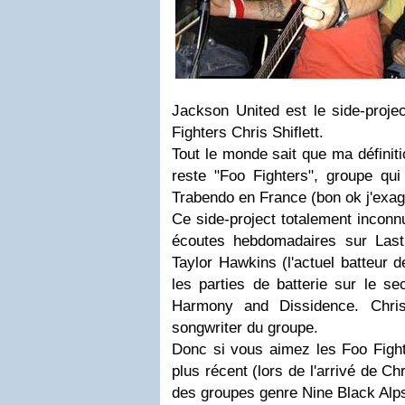
Jackson United
est le side-proj
Fighters
Chris Shiflett.
Tout le monde sait que ma définit
reste "Foo Fighters", groupe qui
Trabendo en France (bon ok j'exag
Ce side-project totalement inconn
écoutes hebdomadaires sur Las
Taylor Hawkins
(l'actuel batteur 
les parties de batterie sur le s
Harmony and Dissidence
. Chri
songwriter du groupe.
Donc si vous aimez les Foo Fig
plus récent (lors de l'arrivé de Ch
des groupes genre Nine Black Alps,