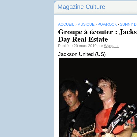
Magazine Culture
ACCUEIL
›
MUSIQUE
›
POP/ROCK
›
SUNNY D
Groupe à écouter : Jacks
Day Real Estate
Publié le 20 mars 2010 par
Wyngaal
Jackson United (US)