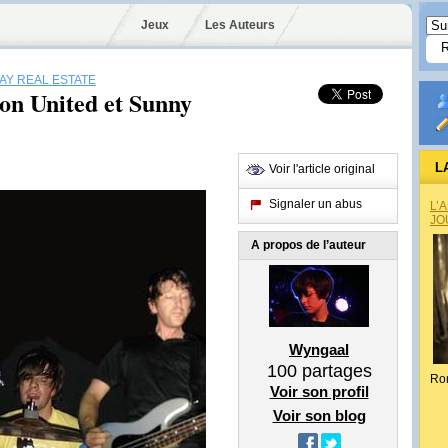
Jeux
Les Auteurs
AY REAL ESTATE
on United et Sunny
L
Voir l'article original
Signaler un abus
L’
JO
A propos de l’auteur
Wyngaal
100
partages
Ro
Voir son profil
Voir son blog