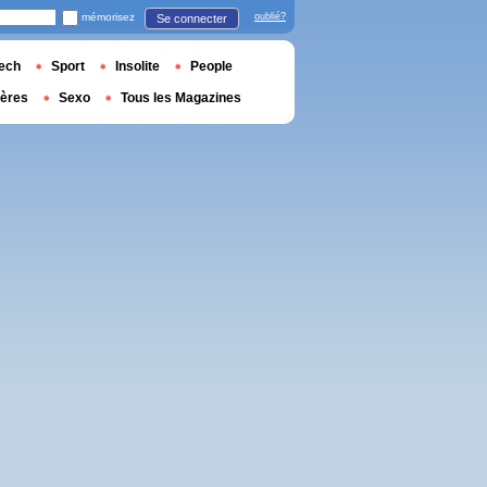
mémorisez
oublié?
Se connecter
ech
Sport
Insolite
People
ières
Sexo
Tous les Magazines