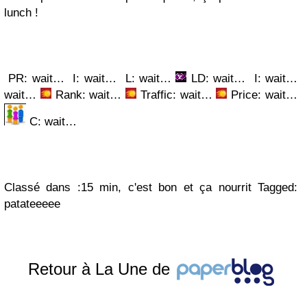
lunch !
PR: wait…
I: wait…
L: wait…
LD: wait…
I: wait…
wait…
Rank: wait…
Traffic: wait…
Price: wait…
C: wait…
Classé dans :15 min, c'est bon et ça nourrit Tagged:
patateeeee
Retour à La Une de