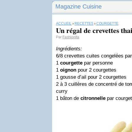
Magazine Cuisine
ACCUEIL
›
RECETTES
›
COURGETTE
Un régal de crevettes tha
Par
Fashionita
Ingrédients:
6/8 crevettes cuites congelées pa
1
courgette
par personne
1
oignon
pour 2 courgettes
1 gousse d’ail pour 2 courgettes
2 à 3 cuillères de concentré de to
curry
1 bâton de
citronnelle
par courget