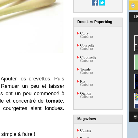
L
Dossiers Paperblog
Curry
Cuisine
Courgette
Cuisine
Citronnelle
Cuisine
Tomate
Cuisine
. Ajouter les crevettes. Puis
Riz
Cuisine
 Remuer un peu et laisser
Oignon
ttes ont un peu commencé à
Cuisine
elle et concentré de
tomate
.
 courgettes aient fondues.
Magazines
Cuisine
 simple à faire !