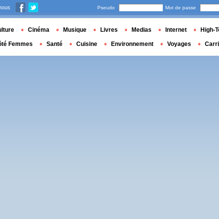
nous
Pseudo
Mot de passe
lture
Cinéma
Musique
Livres
Medias
Internet
High-T
ôté Femmes
Santé
Cuisine
Environnement
Voyages
Carr