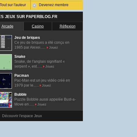
Tout sur l'auteur
Devenez membre
ES JEUX SUR PAPERBLOG.FR
Arcade
Casino
Réflexion
Jeu de briques
Ce jeu de briques a été conçu en
1985 par Alexei......
Jouez
Snake
Snake, de l'anglais signifiant «
serpent », est......
Jouez
Pacman
Pac-Man est un jeu vidéo créé en
1979 par le......
Jouez
Bubble
Puzzle Bobble aussi appelée Bust-a-
Move en......
Jouez
Découvrir l'espace Jeux