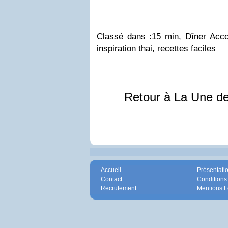
Classé dans :15 min, Dîner Acc
inspiration thai, recettes faciles
Retour à La Une d
Accueil
Présentati
Contact
Conditions
Recrutement
Mentions L