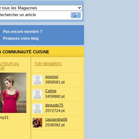
Pas encore membre ?
Proposez votre blog
A COMMUNAUTÉ CUISINE
AUTEUR DU
TOP MEMBRES
UR
sourour
3958581 pt
Celine
3459980 pt
degusto75
2572724 pt
my21
cassandra06
2536582 pt