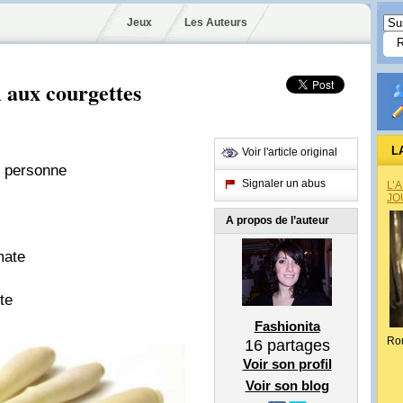
Jeux
Les Auteurs
i aux courgettes
L
Voir l'article original
r personne
Signaler un abus
L’
JO
A propos de l’auteur
mate
te
Fashionita
Ro
16
partages
Voir son profil
Voir son blog