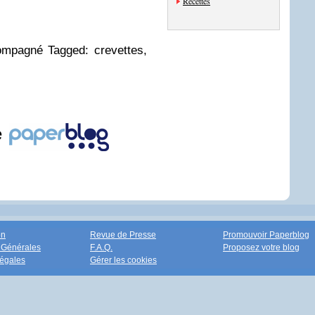
Recettes
ompagné Tagged: crevettes,
e
on
Revue de Presse
Promouvoir Paperblog
 Générales
F.A.Q.
Proposez votre blog
égales
Gérer les cookies