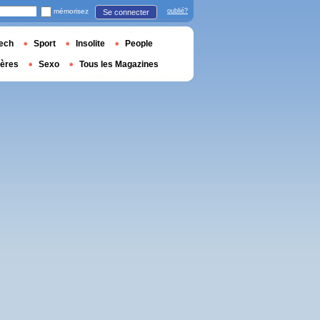
mémorisez
oublié?
Se connecter
ech
Sport
Insolite
People
ières
Sexo
Tous les Magazines