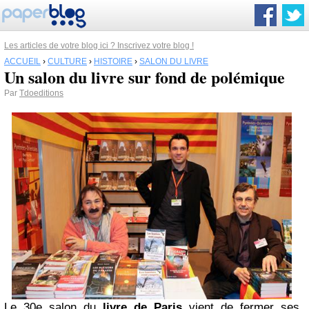
Les articles de votre blog ici ? Inscrivez votre blog !
ACCUEIL
›
CULTURE
›
HISTOIRE
›
SALON DU LIVRE
Un salon du livre sur fond de polémique
Par
Tdoeditions
Le 30e salon du
livre de Paris
vient de fermer ses