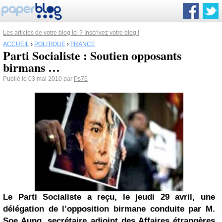
Les articles de votre blog ici ? Inscrivez votre blog !
ACCUEIL
›
POLITIQUE
›
FRANCE
Parti Socialiste : Soutien opposants
birmans …
Publié le 03 mai 2010 par
Ps76
Le Parti Socialiste a reçu, le jeudi 29 avril, une
délégation de l’opposition birmane conduite par M.
Soe Aung, secrétaire adjoint des Affaires étrangères