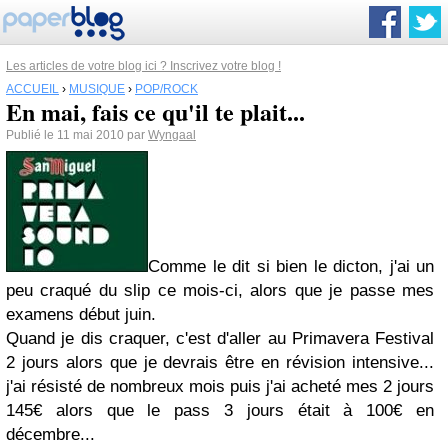
Les articles de votre blog ici ? Inscrivez votre blog !
ACCUEIL
›
MUSIQUE
›
POP/ROCK
En mai, fais ce qu'il te plait...
Publié le 11 mai 2010 par
Wyngaal
Comme le dit si bien le dicton, j'ai un
peu craqué du slip ce mois-ci, alors que je passe mes
examens début juin.
Quand je dis craquer, c'est d'aller au
Primavera Festival
2 jours alors que je devrais être en révision intensive...
j'ai résisté de nombreux mois puis j'ai acheté mes 2 jours
145€ alors que le pass 3 jours était à 100€ en
décembre...