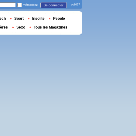
mémorisez
oublié?
Se connecter
ech
Sport
Insolite
People
ières
Sexo
Tous les Magazines