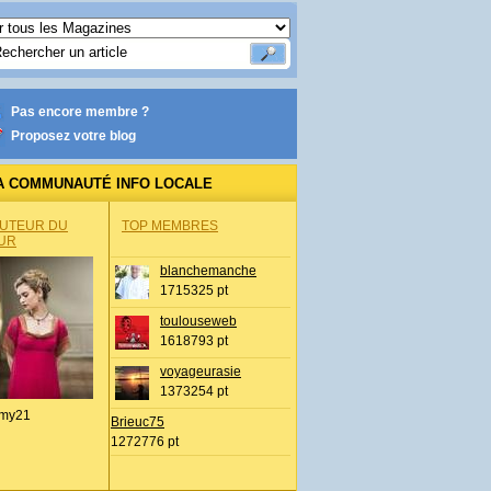
Pas encore membre ?
Proposez votre blog
A COMMUNAUTÉ INFO LOCALE
AUTEUR DU
TOP MEMBRES
UR
blanchemanche
1715325 pt
toulouseweb
1618793 pt
voyageurasie
1373254 pt
my21
Brieuc75
1272776 pt