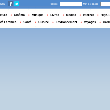
nous
Pseudo
Mot de passe
lture
Cinéma
Musique
Livres
Medias
Internet
High-T
ôté Femmes
Santé
Cuisine
Environnement
Voyages
Carr