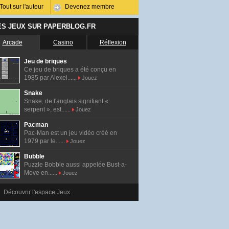
Tout sur l'auteur
Devenez membre
ES JEUX SUR PAPERBLOG.FR
Arcade
Casino
Réflexion
Jeu de briques
Ce jeu de briques a été conçu en
1985 par Alexei......
Jouez
Snake
Snake, de l'anglais signifiant «
serpent », est......
Jouez
Pacman
Pac-Man est un jeu vidéo créé en
1979 par le......
Jouez
Bubble
Puzzle Bobble aussi appelée Bust-a-
Move en......
Jouez
Découvrir l'espace Jeux