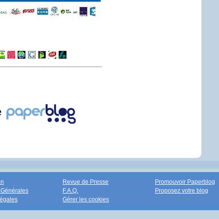
e
on
Revue de Presse
Promouvoir Paperblog
 Générales
F.A.Q.
Proposez votre blog
égales
Gérer les cookies