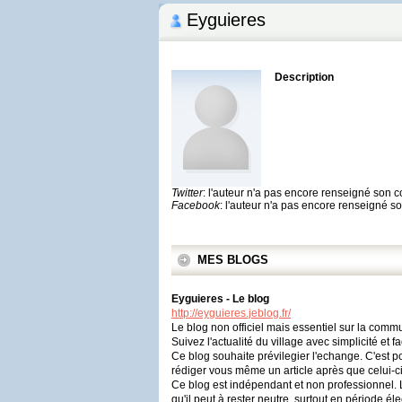
Eyguieres
Description
Twitter
: l'auteur n'a pas encore renseigné son 
Facebook
: l'auteur n'a pas encore renseigné 
MES BLOGS
Eyguieres - Le blog
http://eyguieres.jeblog.fr/
Le blog non officiel mais essentiel sur la comm
Suivez l'actualité du village avec simplicité et 
Ce blog souhaite prévilegier l'echange. C'est p
rédiger vous même un article après que celui-ci s
Ce blog est indépendant et non professionnel. 
qu'il peut à rester neutre, surtout en période éle