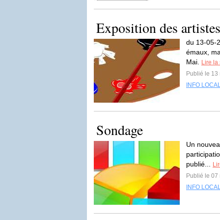
Exposition des artiste
du 13-05-2
émaux, man
Mai.
Lire la
Publié le 13
INFO LOCA
Sondage
Un nouveau
participati
publié...
Lir
Publié le 07
INFO LOCA