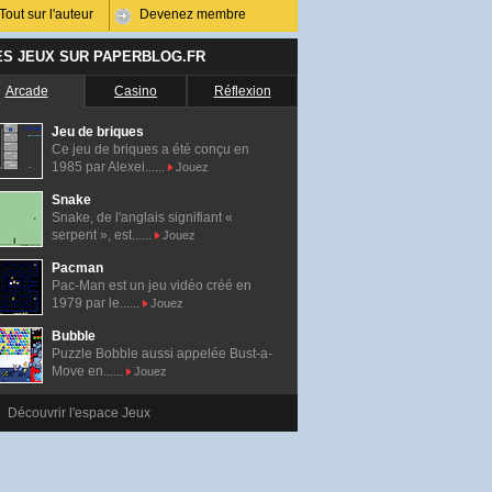
Tout sur l'auteur
Devenez membre
ES JEUX SUR PAPERBLOG.FR
Arcade
Casino
Réflexion
Jeu de briques
Ce jeu de briques a été conçu en
1985 par Alexei......
Jouez
Snake
Snake, de l'anglais signifiant «
serpent », est......
Jouez
Pacman
Pac-Man est un jeu vidéo créé en
1979 par le......
Jouez
Bubble
Puzzle Bobble aussi appelée Bust-a-
Move en......
Jouez
Découvrir l'espace Jeux