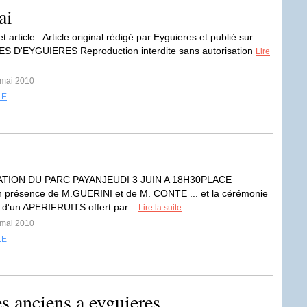
ai
t article : Article original rédigé par Eyguieres et publié sur
S D'EYGUIERES Reproduction interdite sans autorisation
Lire
 mai 2010
LE
TION DU PARC PAYANJEUDI 3 JUIN A 18H30PLACE
présence de M.GUERINI et de M. CONTE ... et la cérémonie
e d'un APERIFRUITS offert par...
Lire la suite
 mai 2010
LE
s anciens a eyguieres