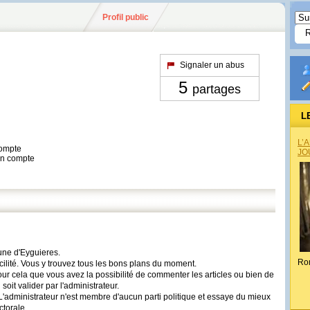
Profil public
Signaler un abus
5
partages
L
L’
compte
JO
son compte
une d'Eyguieres.
Ro
facilité. Vous y trouvez tous les bons plans du moment.
our cela que vous avez la possibilité de commenter les articles ou bien de
oit valider par l'administrateur.
L'administrateur n'est membre d'aucun parti politique et essaye du mieux
ctorale.