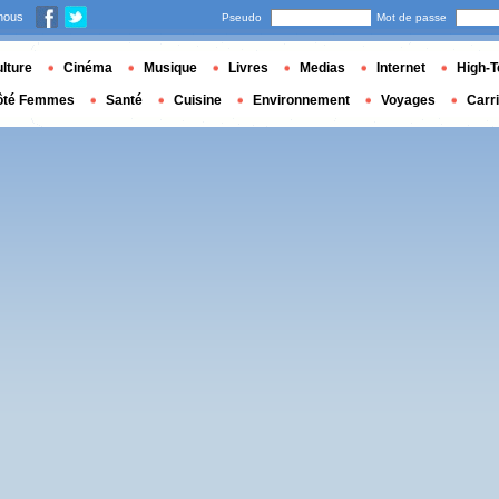
nous
Pseudo
Mot de passe
lture
Cinéma
Musique
Livres
Medias
Internet
High-T
ôté Femmes
Santé
Cuisine
Environnement
Voyages
Carr