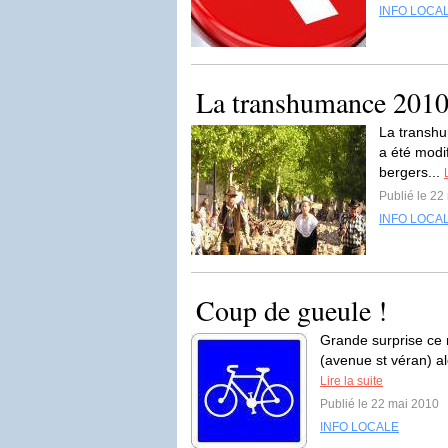
INFO LOCA
La transhumance 20
La transhu
a été modif
bergers...
Publié le 22
INFO LOCA
Coup de gueule !
Grande surprise ce m
(avenue st véran) al
Lire la suite
Publié le 22 mai 2010
INFO LOCALE