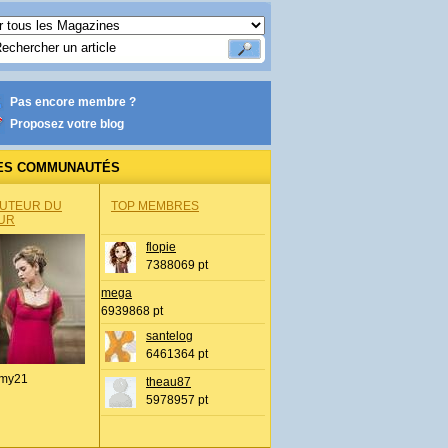
Pas encore membre ?
Proposez votre blog
ES COMMUNAUTÉS
AUTEUR DU
TOP MEMBRES
UR
flopie
7388069 pt
mega
6939868 pt
santelog
6461364 pt
my21
theau87
5978957 pt