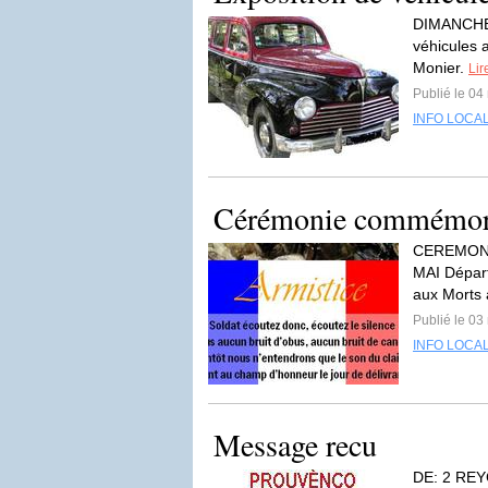
DIMANCHE 
véhicules a
Monier.
Lir
Publié le 04
INFO LOCA
Cérémonie commémora
CEREMONI
MAI Départ
aux Morts 
Publié le 03
INFO LOCA
Message recu
DE: 2 REY