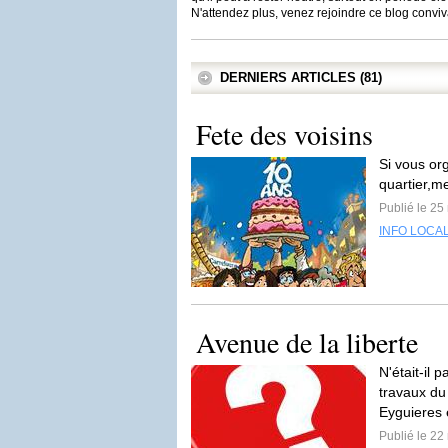
N'attendez plus, venez rejoindre ce blog conviv
DERNIERS ARTICLES (81)
Fete des voisins
Si vous or
quartier,me
Publié le 25
INFO LOCA
Avenue de la liberte
N'était-il 
travaux du 
Eyguieres 
Publié le 22