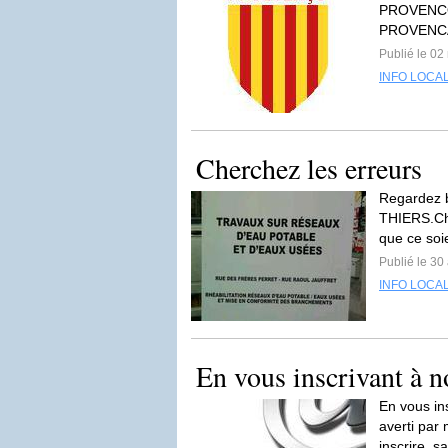
PROVENCO" 
PROVENC
Publié le 02
INFO LOCA
Cherchez les erreurs
Regardez b
THIERS.Ch
que ce soi
Publié le 30 
INFO LOCA
En vous inscrivant à no
En vous ins
averti par 
inscrire, s