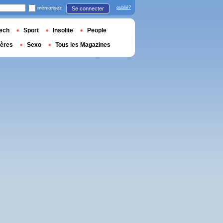
mémorisez
oublié?
Se connecter
ech
Sport
Insolite
People
ières
Sexo
Tous les Magazines