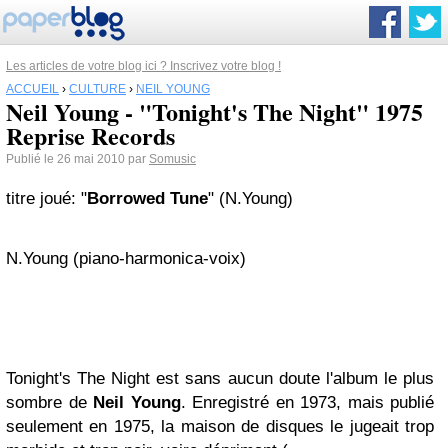
Les articles de votre blog ici ? Inscrivez votre blog !
ACCUEIL
›
CULTURE
›
NEIL YOUNG
Neil Young - "Tonight's The Night" 1975
Reprise Records
Publié le 26 mai 2010 par
Somusic
titre joué: "
Borrowed Tune
" (N.Young)
N.Young (piano-harmonica-voix)
Tonight's The Night est sans aucun doute l'album le plus
sombre de
Neil Young
. Enregistré en 1973, mais publié
seulement en 1975, la maison de disques le jugeait trop