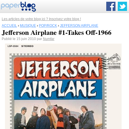
Les articles de votre blog ici ? Inscrivez votre blog !
ACCUEIL
›
MUSIQUE
›
POP/ROCK
›
JEFFERSON AIRPLANE
Jefferson Airplane #1-Takes Off-1966
Publié le 15 juin 2010 par
Numfar