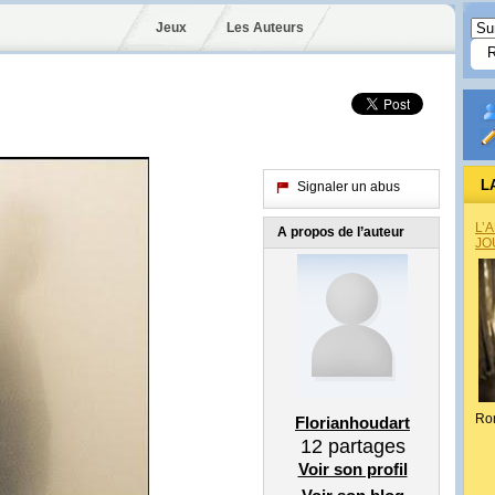
Jeux
Les Auteurs
L
Signaler un abus
L’
A propos de l’auteur
JO
Ro
Florianhoudart
12
partages
Voir son profil