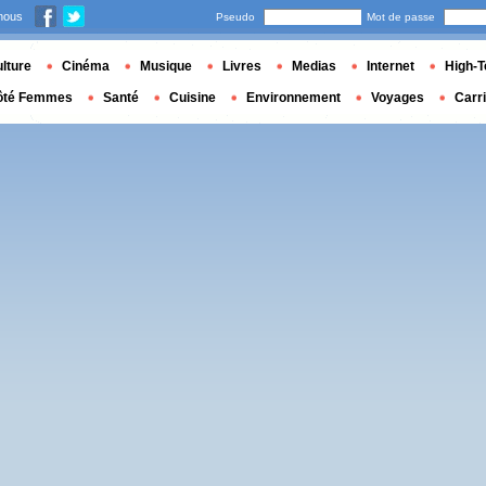
nous
Pseudo
Mot de passe
lture
Cinéma
Musique
Livres
Medias
Internet
High-T
ôté Femmes
Santé
Cuisine
Environnement
Voyages
Carr