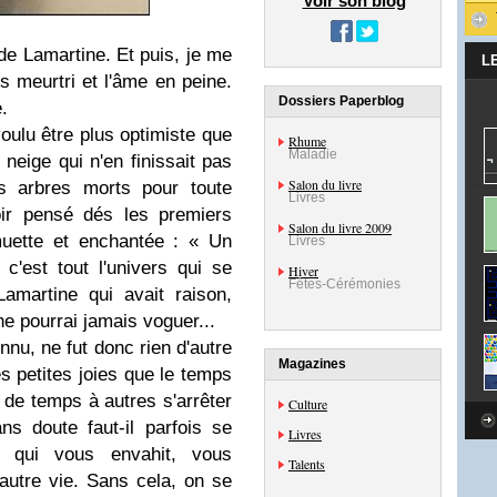
Voir son blog
 de Lamartine. Et puis, je me
L
ps meurtri et l'âme en peine.
Dossiers Paperblog
e.
voulu être plus optimiste que
Rhume
Maladie
 neige qui n'en finissait pas
Salon du livre
s arbres morts pour toute
Livres
ir pensé dés les premiers
Salon du livre 2009
muette et enchantée : « Un
Livres
c'est tout l'univers qui se
Hiver
Fêtes-Cérémonies
amartine qui avait raison,
ne pourrai jamais voguer...
nnu, ne fut donc rien d'autre
Magazines
s petites joies que le temps
il de temps à autres s'arrêter
Culture
ns doute faut-il parfois se
Livres
i qui vous envahit, vous
Talents
 autre vie. Sans cela, on se