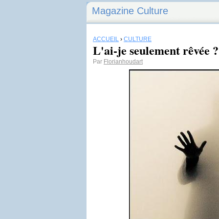
Magazine Culture
ACCUEIL
›
CULTURE
L'ai-je seulement rêvée ?
Par
Florianhoudart