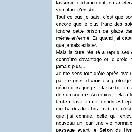
lasserait certainement, on arrêtera
semblant d'exister.
Tout ce que je sais, c'est que son
encore que le plus franc des solei
fondre cette prison de glace dan
même enfermé. Et quand j'ai capté
que jamais exister.
Mais la dure réalité a repris ses 
connaître davantage et je crois 
jamais plus...
Je me sens tout drôle après avoir 
par ce gros
rhume
qui prolongera
néanmoins que je le fasse tôt ou t
de son sourire. Au moins, cela a 
toute chose en ce monde est ép
me barricade chez moi, ce n'est 
que j'ai connue, celle qui enl
nouveau un jour une vie normale.
passage avant le
Salon du livr