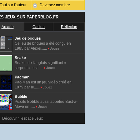
Tout sur l'auteur
Devenez membre
ES JEUX SUR PAPERBLOG.FR
Arcade
Casino
Réflexion
Jeu de briques
Ce jeu de briques a été conçu en
1985 par Alexei......
Jouez
Snake
Snake, de l'anglais signifiant «
serpent », est......
Jouez
Pacman
Pac-Man est un jeu vidéo créé en
1979 par le......
Jouez
Bubble
Puzzle Bobble aussi appelée Bust-a-
Move en......
Jouez
Découvrir l'espace Jeux