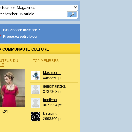
Pas encore membre ?
Proposez votre blog
A COMMUNAUTÉ CULTURE
AUTEUR DU
TOP MEMBRES
UR
Masmoulin
4482850 pt
delromainzika
3737363 pt
bentlyno
3071554 pt
my21
knitspirit
2993360 pt