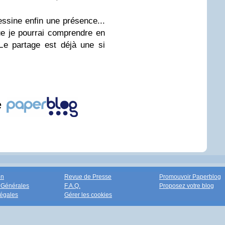
dessine enfin une présence...
e je pourrai comprendre en
 Le partage est déjà une si
e
on
Revue de Presse
Promouvoir Paperblog
 Générales
F.A.Q.
Proposez votre blog
égales
Gérer les cookies