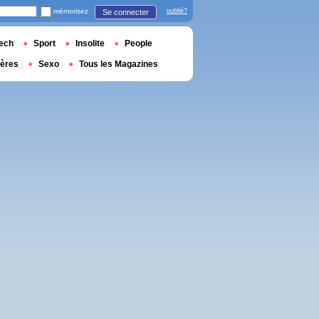
mémorisez
oublié?
Se connecter
ech
Sport
Insolite
People
ières
Sexo
Tous les Magazines