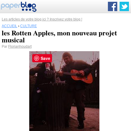
Les articles de votre blog ici ? Inscrivez votre blog !
ACCUEIL
›
CULTURE
les Rotten Apples, mon nouveau projet
musical
Par
Florianhoudart
Save