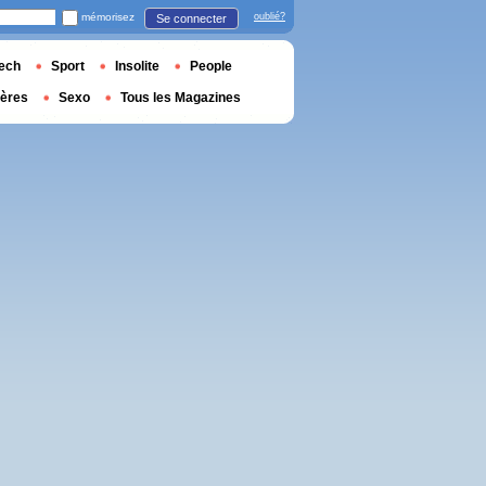
mémorisez
oublié?
Se connecter
ech
Sport
Insolite
People
ières
Sexo
Tous les Magazines