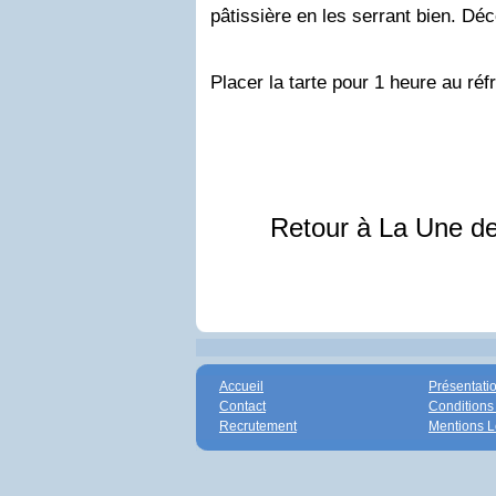
pâtissière en les serrant bien. Dé
Placer la tarte pour 1 heure au réfr
Retour à La Une d
Accueil
Présentati
Contact
Conditions
Recrutement
Mentions L