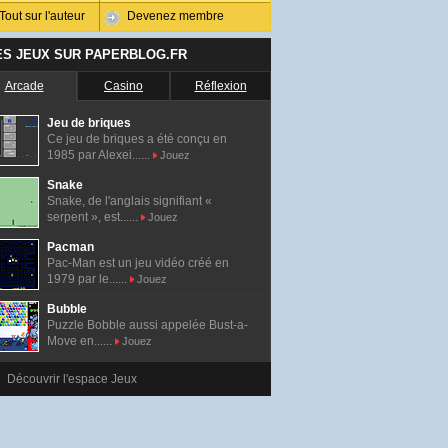
Tout sur l'auteur
Devenez membre
ES JEUX SUR PAPERBLOG.FR
Arcade
Casino
Réflexion
Jeu de briques
Ce jeu de briques a été conçu en
1985 par Alexei......
Jouez
Snake
Snake, de l'anglais signifiant «
serpent », est......
Jouez
Pacman
Pac-Man est un jeu vidéo créé en
1979 par le......
Jouez
Bubble
Puzzle Bobble aussi appelée Bust-a-
Move en......
Jouez
Découvrir l'espace Jeux