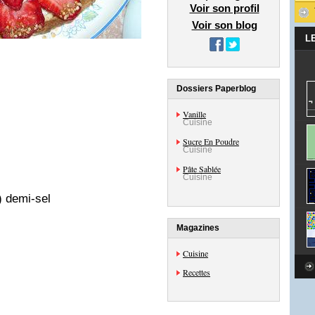
Voir son profil
Voir son blog
L
Dossiers Paperblog
Vanille
Cuisine
Sucre En Poudre
Cuisine
Pâte Sablée
Cuisine
) demi-sel
Magazines
Cuisine
Recettes