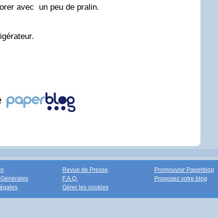
corer avec un peu de pralin.
igérateur.
e
on
Revue de Presse
Promouvoir Paperblog
 Générales
F.A.Q.
Proposez votre blog
égales
Gérer les cookies