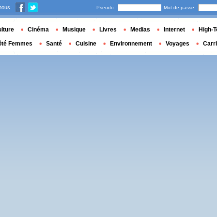
nous
Pseudo
Mot de passe
lture
Cinéma
Musique
Livres
Medias
Internet
High-T
ôté Femmes
Santé
Cuisine
Environnement
Voyages
Carr