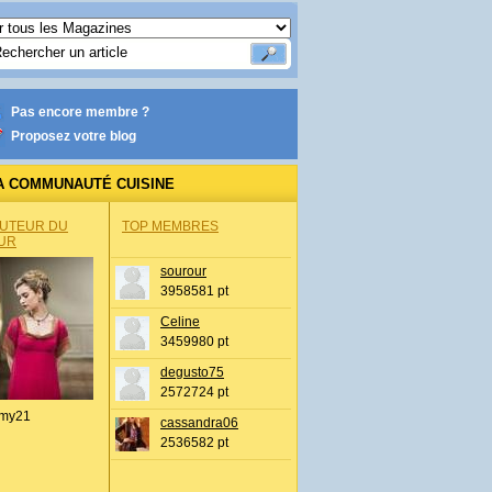
Pas encore membre ?
Proposez votre blog
A COMMUNAUTÉ CUISINE
AUTEUR DU
TOP MEMBRES
UR
sourour
3958581 pt
Celine
3459980 pt
degusto75
2572724 pt
my21
cassandra06
2536582 pt