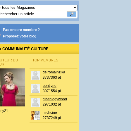
Pas encore membre ?
Proposez votre blog
A COMMUNAUTÉ CULTURE
AUTEUR DU
TOP MEMBRES
UR
delromainzika
3737363 pt
bentlyno
3071554 pt
cineblogywood
2971032 pt
my21
michcine
2737249 pt