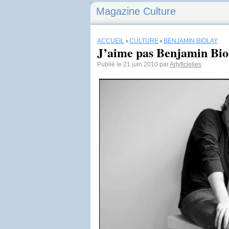
Magazine Culture
ACCUEIL
›
CULTURE
›
BENJAMIN BIOLAY
J’aime pas Benjamin Bio
Publié le 21 juin 2010 par
Artyficielles