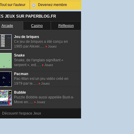
Tout sur l'auteur
Devenez membre
ES JEUX SUR PAPERBLOG.FR
Arcade
Casino
Réflexion
Jeu de briques
Ce jeu de briques a été conçu en
1985 par Alexei......
Jouez
Snake
Snake, de l'anglais signifiant «
serpent », est......
Jouez
Pacman
Pac-Man est un jeu vidéo créé en
1979 par le......
Jouez
Bubble
Puzzle Bobble aussi appelée Bust-a-
Move en......
Jouez
Découvrir l'espace Jeux