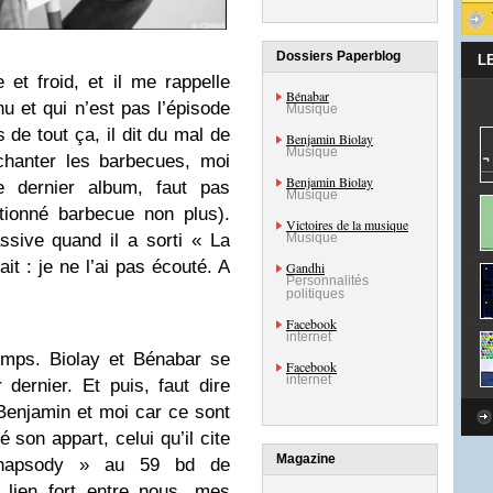
Dossiers Paperblog
L
re et froid, et il me rappelle
Bénabar
u et qui n’est pas l’épisode
Musique
 de tout ça, il dit du mal de
Benjamin Biolay
Musique
chanter les barbecues, moi
Benjamin Biolay
e dernier album, faut pas
Musique
ionné barbecue non plus).
Victoires de la musique
assive quand il a sorti « La
Musique
it : je ne l’ai pas écouté. A
Gandhi
Personnalités
politiques
Facebook
internet
emps. Biolay et Bénabar se
Facebook
internet
dernier. Et puis, faut dire
Benjamin et moi car ce sont
 son appart, celui qu’il cite
Magazine
Rhapsody » au 59 bd de
lien fort entre nous, mes