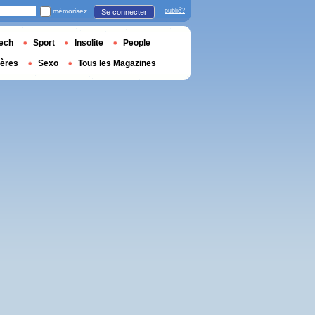
mémorisez
oublié?
Se connecter
ech
Sport
Insolite
People
ières
Sexo
Tous les Magazines