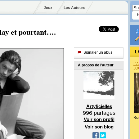
Jeux
Les Auteurs
lay et pourtant….
L
Signaler un abus
L’
A propos de l’auteur
JO
Artyficielles
996
partages
Ro
Voir son profil
Voir son blog