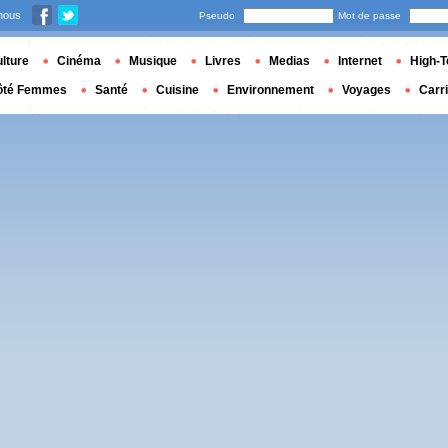
nous
Pseudo
Mot de passe
lture
Cinéma
Musique
Livres
Medias
Internet
High-T
ôté Femmes
Santé
Cuisine
Environnement
Voyages
Carr