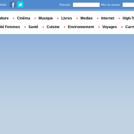
nous
Pseudo
Mot de passe
lture
Cinéma
Musique
Livres
Medias
Internet
High-T
ôté Femmes
Santé
Cuisine
Environnement
Voyages
Carr