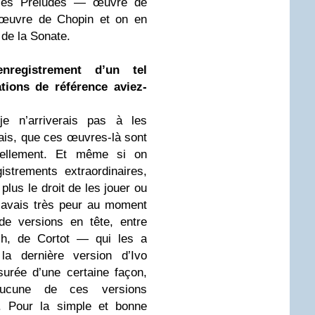
r les Préludes — œuvre de
’œuvre de Chopin et on en
 de la Sonate.
enregistrement d’un tel
tions de référence aviez-
e n’arriverais pas à les
isais, que ces œuvres-là sont
tuellement. Et même si on
strements extraordinaires,
plus le droit de les jouer ou
j’avais très peur au moment
de versions en tête, entre
ich, de Cortot — qui les a
la dernière version d’Ivo
urée d’une certaine façon,
aucune de ces versions
. Pour la simple et bonne