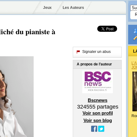
Jeux
Les Auteurs
iché du pianiste à
L
Signaler un abus
L’
A propos de l’auteur
JO
Bscnews
324555
partages
Voir son profil
Ro
Voir son blog