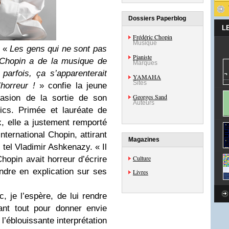
Dossiers Paperblog
L
Frédéric Chopin
Musique
/ «
Les gens qui ne sont pas
Pianiste
 Chopin a de la musique de
Marques
parfois, ça s’apparenterait
YAMAHA
Sites
horreur !
» confie la jeune
Georges Sand
casion de la sortie de son
Auteurs
s. Primée et lauréate de
, elle a justement remporté
ternational Chopin, attirant
Magazines
, tel Vladimir Ashkenazy. « Il
Culture
Chopin avait horreur d’écrire
pandre en explication sur ses
Livres
, je l’espère, de lui rendre
vant tout pour donner envie
’éblouissante interprétation