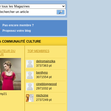
Pas encore membre ?
Proposez votre blog
A COMMUNAUTÉ CULTURE
AUTEUR DU
TOP MEMBRES
UR
delromainzika
3737363 pt
bentlyno
3071554 pt
cineblogywood
2971032 pt
my21
michcine
2737249 pt