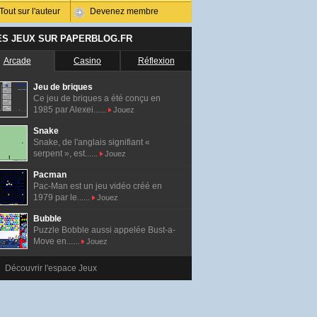
Tout sur l'auteur
Devenez membre
ES JEUX SUR PAPERBLOG.FR
Arcade
Casino
Réflexion
Jeu de briques
Ce jeu de briques a été conçu en
1985 par Alexei......
Jouez
Snake
Snake, de l'anglais signifiant «
serpent », est......
Jouez
Pacman
Pac-Man est un jeu vidéo créé en
1979 par le......
Jouez
Bubble
Puzzle Bobble aussi appelée Bust-a-
Move en......
Jouez
Découvrir l'espace Jeux