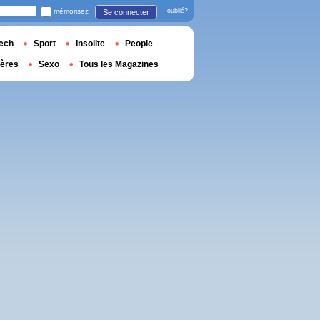
mémorisez
oublié?
Se connecter
ech
Sport
Insolite
People
ières
Sexo
Tous les Magazines