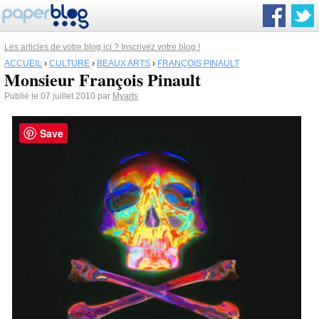
Les articles de votre blog ici ? Inscrivez votre blog !
ACCUEIL
›
CULTURE
›
BEAUX ARTS
›
FRANÇOIS PINAULT
Monsieur François Pinault
Publié le 07 juillet 2010 par
Myarts
Save