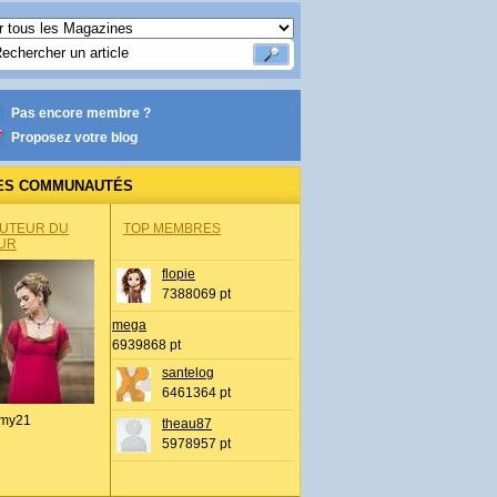
Pas encore membre ?
Proposez votre blog
ES COMMUNAUTÉS
AUTEUR DU
TOP MEMBRES
UR
flopie
7388069 pt
mega
6939868 pt
santelog
6461364 pt
my21
theau87
5978957 pt