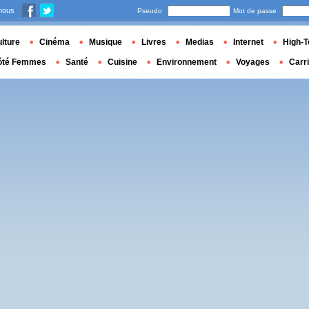
nous
Pseudo
Mot de passe
lture
Cinéma
Musique
Livres
Medias
Internet
High-T
ôté Femmes
Santé
Cuisine
Environnement
Voyages
Carr