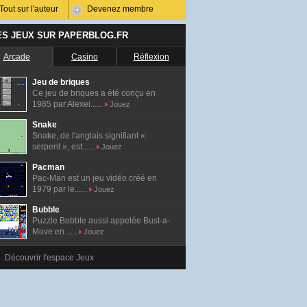
Tout sur l'auteur
Devenez membre
ES JEUX SUR PAPERBLOG.FR
Arcade
Casino
Réflexion
Jeu de briques
Ce jeu de briques a été conçu en
1985 par Alexei......
Jouez
Snake
Snake, de l'anglais signifiant «
serpent », est......
Jouez
Pacman
Pac-Man est un jeu vidéo créé en
1979 par le......
Jouez
Bubble
Puzzle Bobble aussi appelée Bust-a-
Move en......
Jouez
Découvrir l'espace Jeux