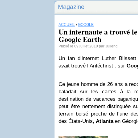
Magazine
ACCUEIL
›
GOOGLE
Un internaute a trouvé le
Google Earth
Publié le 09 juillet 2010 par
Julieng
Un fan d’internet Luther Blisset
avait trouvé l’Antéchrist : sur
Goo
Ce jeune homme de 26 ans a recon
baladait sur les cartes à la 
destination de vacances paganiqu
peut être nettement distinguée su
terrain boisé proche de l’une des
des États-Unis,
Atlanta
en Géorgi