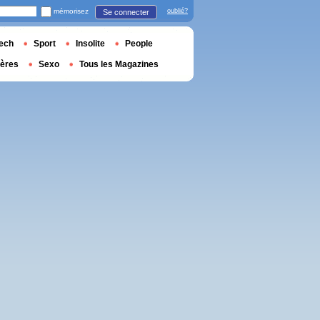
mémorisez
oublié?
Se connecter
ech
Sport
Insolite
People
ières
Sexo
Tous les Magazines