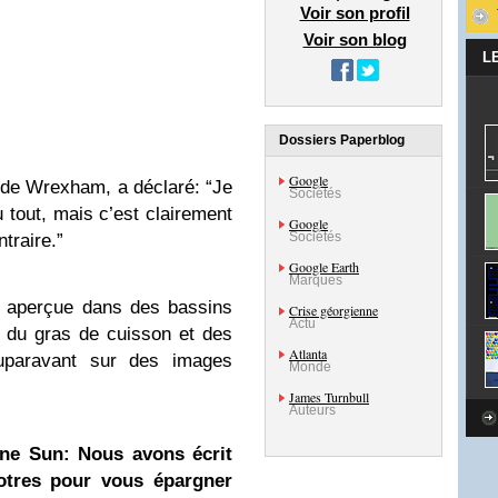
Voir son profil
Voir son blog
L
Dossiers Paperblog
Google
 de Wrexham, a déclaré: “Je
Sociétés
u tout, mais c’est clairement
Google
Sociétés
traire.”
Google Earth
Marques
é aperçue dans des bassins
Crise géorgienne
Actu
 du gras de cuisson et des
Atlanta
auparavant sur des images
Monde
James Turnbull
Auteurs
ne Sun: Nous avons écrit
votres pour vous épargner