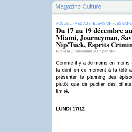
Magazine Culture
ACCUEIL
›
MÉDIAS
›
TÉLÉVISION
›
LES EXP
Du 17 au 19 décembre au
Miami, Journeyman, Sav
Nip/Tuck, Esprits Crimi
Publié le 17 décembre 2007 par
Nick
Comme il y a de moins en moins 
la dent en ce moment à la télé am
présenter le planning des épis
plutôt que de publier des billets
limité.
LUNDI 17/12