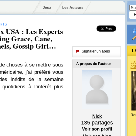
Jeux
Les Auteurs
ERTS
x USA : Les Experts
ing Grace, Cane,
nels, Gossip Girl…
L
Signaler un abus
L’
A propos de l’auteur
de choses à se mettre sous
JO
éricaine, j’ai préféré vous
odes inédits de la semaine
 quotidiens à l’intérêt plus
Ro
Nick
135
partages
Voir son profil