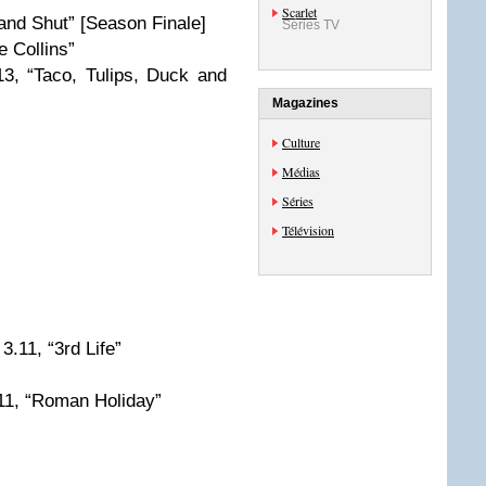
Scarlet
and Shut” [Season Finale]
Séries TV
e Collins”
13, “Taco, Tulips, Duck and
Magazines
Culture
Médias
Séries
Télévision
3.11, “3rd Life”
.11, “Roman Holiday”