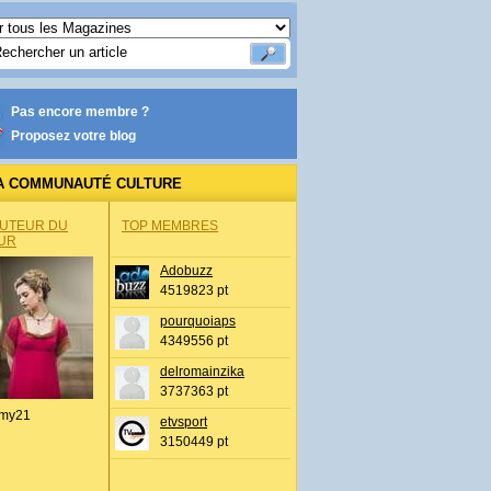
Pas encore membre ?
Proposez votre blog
A COMMUNAUTÉ CULTURE
AUTEUR DU
TOP MEMBRES
UR
Adobuzz
4519823 pt
pourquoiaps
4349556 pt
delromainzika
3737363 pt
my21
etvsport
3150449 pt