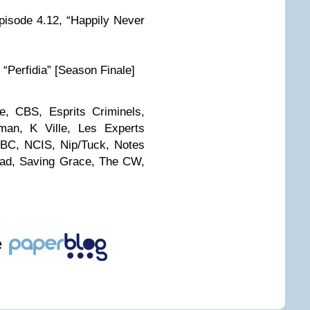
épisode 4.12, “Happily Never
 “Perfidia” [Season Finale]
e, CBS, Esprits Criminels,
man, K Ville, Les Experts
NBC, NCIS, Nip/Tuck, Notes
oad, Saving Grace, The CW,
e