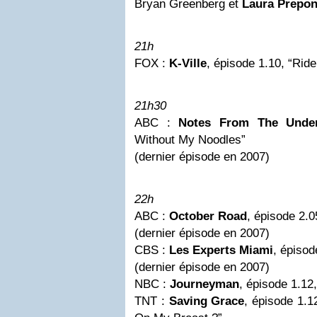
Bryan Greenberg et
Laura Prepo
21h
FOX :
K-Ville
, épisode 1.10, “Rid
21h30
ABC :
Notes From The Under
Without My Noodles”
(dernier épisode en 2007)
22h
ABC :
October Road
, épisode 2.
(dernier épisode en 2007)
CBS :
Les Experts
Miami
, épisod
(dernier épisode en 2007)
NBC :
Journeyman
, épisode 1.1
TNT :
Saving Grace
, épisode 1.1