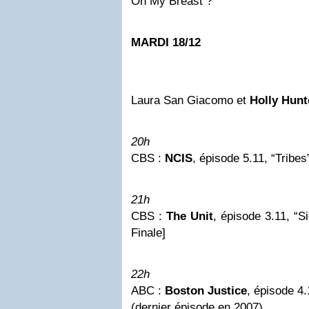
On My Breast ?”
MARDI 18/12
Laura San Giacomo et
Holly Hunt
20h
CBS :
NCIS
, épisode 5.11, “Tribes
21h
CBS :
The Unit
, épisode 3.11, “S
Finale]
22h
ABC :
Boston
Justice
, épisode 4
(dernier épisode en 2007)