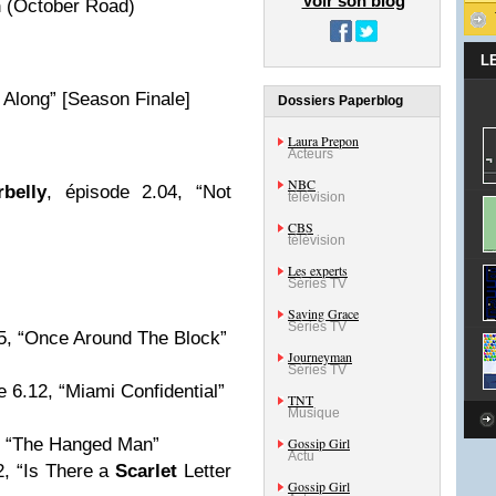
Voir son blog
n
(October Road)
L
e Along” [Season Finale]
Dossiers Paperblog
Laura Prepon
Acteurs
NBC
belly
, épisode 2.04, “Not
télévision
CBS
télévision
Les experts
Séries TV
Saving Grace
Séries TV
05, “Once Around The Block”
Journeyman
Séries TV
e 6.12, “Miami Confidential”
TNT
Musique
2, “The Hanged Man”
Gossip Girl
Actu
2, “Is There a
Scarlet
Letter
Gossip Girl