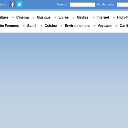
nous
Pseudo
Mot de passe
lture
Cinéma
Musique
Livres
Medias
Internet
High-T
ôté Femmes
Santé
Cuisine
Environnement
Voyages
Carr