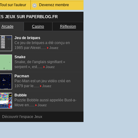
Tout sur l'auteur
Devenez membre
ES JEUX SUR PAPERBLOG.FR
Arcade
Casino
Réflexion
Jeu de briques
Ce jeu de briques a été conçu en
1985 par Alexei......
Jouez
Snake
Snake, de l'anglais signifiant «
serpent », est......
Jouez
Pacman
Pac-Man est un jeu vidéo créé en
1979 par le......
Jouez
Bubble
Puzzle Bobble aussi appelée Bust-a-
Move en......
Jouez
Découvrir l'espace Jeux