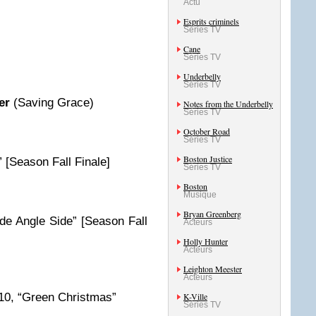
Actu
Esprits criminels
Séries TV
Cane
Séries TV
Underbelly
Séries TV
er
(Saving Grace)
Notes from the Underbelly
Séries TV
October Road
Séries TV
Boston Justice
” [Season Fall Finale]
Séries TV
Boston
Musique
Bryan Greenberg
ide Angle Side” [Season Fall
Acteurs
Holly Hunter
Acteurs
Leighton Meester
Acteurs
.10, “Green Christmas”
K-Ville
Séries TV