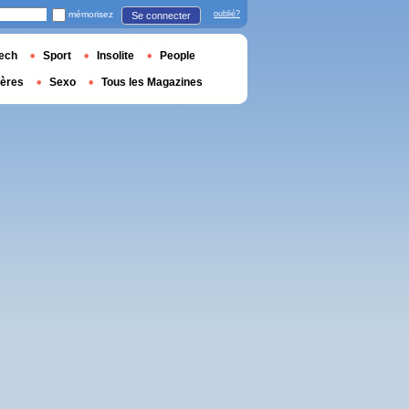
mémorisez
oublié?
Se connecter
ech
Sport
Insolite
People
ières
Sexo
Tous les Magazines