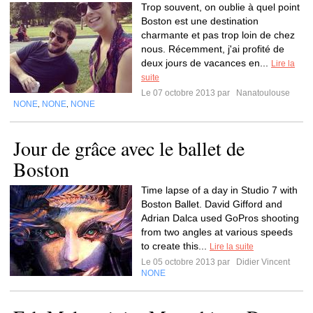
Trop souvent, on oublie à quel point
Boston est une destination
charmante et pas trop loin de chez
nous. Récemment, j'ai profité de
deux jours de vacances en...
Lire la
suite
Le 07 octobre 2013 par
Nanatoulouse
NONE
NONE
NONE
,
,
Jour de grâce avec le ballet de
Boston
Time lapse of a day in Studio 7 with
Boston Ballet. David Gifford and
Adrian Dalca used GoPros shooting
from two angles at various speeds
to create this...
Lire la suite
Le 05 octobre 2013 par
Didier Vincent
NONE