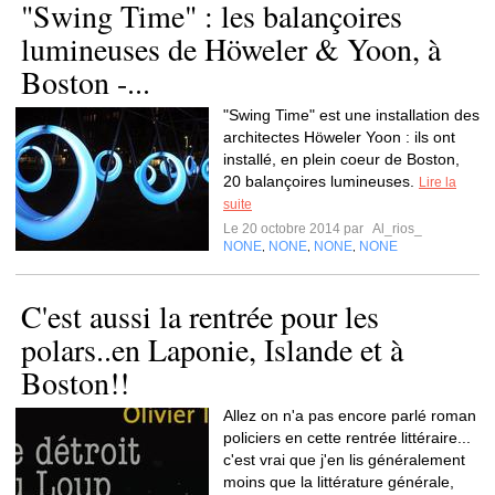
"Swing Time" : les balançoires
lumineuses de Höweler & Yoon, à
Boston -...
"Swing Time" est une installation des
architectes Höweler Yoon : ils ont
installé, en plein coeur de Boston,
20 balançoires lumineuses.
Lire la
suite
Le 20 octobre 2014 par
Al_rios_
NONE
NONE
NONE
NONE
,
,
,
C'est aussi la rentrée pour les
polars..en Laponie, Islande et à
Boston!!
Allez on n'a pas encore parlé roman
policiers en cette rentrée littéraire...
c'est vrai que j'en lis généralement
moins que la littérature générale,