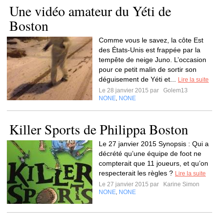
Une vidéo amateur du Yéti de
Boston
Comme vous le savez, la côte Est
des États-Unis est frappée par la
tempête de neige Juno. L’occasion
pour ce petit malin de sortir son
déguisement de Yéti et...
Lire la suite
Le 28 janvier 2015 par
Golem13
NONE
NONE
,
Killer Sports de Philippa Boston
Le 27 janvier 2015 Synopsis : Qui a
décrété qu’une équipe de foot ne
compterait que 11 joueurs, et qu’on
respecterait les règles ?
Lire la suite
Le 27 janvier 2015 par
Karine Simon
NONE
NONE
,