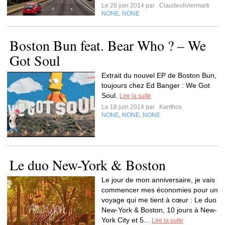
Le 28 juin 2014 par
Claudeoliviermarti
NONE
NONE
,
Boston Bun feat. Bear Who ? – We
Got Soul
Extrait du nouvel EP de Boston Bun,
toujours chez Ed Banger : We Got
Soul.
Lire la suite
Le 18 juin 2014 par
Kanthos
NONE
NONE
NONE
,
,
Le duo New-York & Boston
Le jour de mon anniversaire, je vais
commencer mes économies pour un
voyage qui me tient à cœur : Le duo
New-York & Boston, 10 jours à New-
York City et 5...
Lire la suite