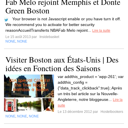
Fab Melo rejoint Memphis et Donte
Green Boston
Your browser is not Javascript enable or you have turn it off.
We recommend you to activate for better security
reasonAccueilTransferts NBAFab Melo rejoint...
Lire la suite
Le 15 août 2013 par
Insidebasket
NONE
NONE
,
Visiter Boston aux États-Unis | Des
idées en Fonction des Saisons
var addthis_product = 'wpp-261'; var
addthis_config =
{"data_track_clickback":true}; Après
un très bel article sur la Nouvelle-
Angleterre, notre bloggeuse...
Lire la
suite
Le 13 décembre 2012 par
Hostelbookers
NONE
NONE
NONE
,
,