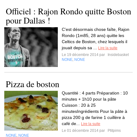
Officiel : Rajon Rondo quitte Boston
pour Dallas !
C'est désormais chose faîte, Rajon
Rondo (1m85, 28 ans) quitte les
Celtics de Boston, chez lesquels il
jouait depuis sa ...
Lire la suite
Le 19 décembre 2014 par
Insidebasket
NONE
NONE
,
Pizza de boston
Quantité : 4 parts Préparation : 10
minutes + 1h10 pour la pâte
Cuisson : 20 à 25
minutesIngrédients Pour la pâte à
pizza 200 g de farine 1 cuillère à
café de...
Lire la suite
Le 01 décembre 2014 par
Ptitpims
NONE
NONE
,