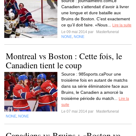
source : journalmetro.comLe
Canadien s’attendait d’avoir à livrer
une longue et dure bataille aux
Bruins de Boston. C’est exactement
ce qu’il doit faire. «Nous...
Lire la suite
Le 09 mai 2014 par
Masterfuneral
NONE
NONE
,
Montreal vs Boston : Cette fois, le
Canadien tient le coup
Source : 985sports.caPour une
troisième fois en autant de matchs
dans sa série éliminatoire face aux
Bruins, le Canadien a amorcé la
troisième période du match...
Lire la
suite
Le 07 mai 2014 par
Masterfuneral
NONE
NONE
,
Canadiens vs Bruins : «Boston va