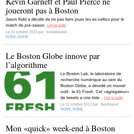
Kevin Garnett et Paul Pierce ne
joueront pas à Boston
Jason Kidd a décidé de ne pas faire jouer les ex-celtics pour le
match de pré-saison.
Lire la suite
Le 20 octobre 2013 par
Insidebasket
NONE
NONE
,
Le Boston Globe innove par
l’algorithme
Le Boston Lab, le laboratoire de
recherche numérique au sein du
Boston Globe, a dévoilé un nouvel
outil : le 61 Fresh. Cet «agrégateur»
de tweets a une liste...
Lire la suite
Le 11 octobre 2013 par
Npcheynel
NONE
NONE
,
Mon «quick» week-end à Boston