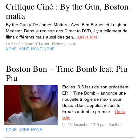
Critique Ciné : By the Gun, Boston
mafia
By the Gun // De James Mottern. Avec Ben Barnes et Leighton
Meester. Dans le registre des Direct to DVD, il y a tellement de
films différents mais aussi des gen...
Lire la suite
Le 31 décembre 2014 par
Delromainzika
NONE
NONE
NONE
NONE
,
,
,
Boston Bun – Time Bomb feat. Piu
Piu
Etoiles :3.5 Issu de son précédent
EP, « Time Bomb » annonce une
nouvelle trilogie de maxis pour
Boston Bun, appelés « Just for
Freaks » dont le premier...
Lire la
suite
Le 23 décembre 2014 par
Kanthos
NONE
NONE
NONE
,
,