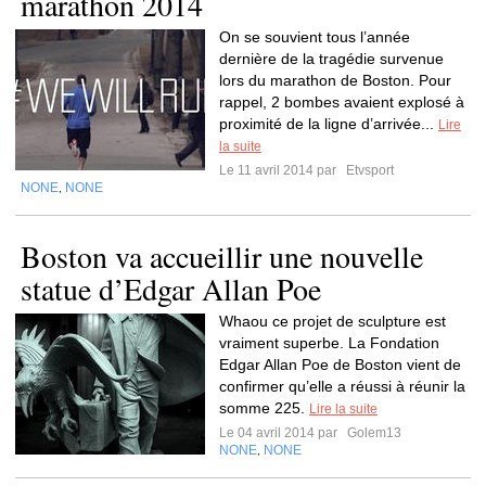
marathon 2014
On se souvient tous l’année
dernière de la tragédie survenue
lors du marathon de Boston. Pour
rappel, 2 bombes avaient explosé à
proximité de la ligne d’arrivée...
Lire
la suite
Le 11 avril 2014 par
Etvsport
NONE
NONE
,
Boston va accueillir une nouvelle
statue d’Edgar Allan Poe
Whaou ce projet de sculpture est
vraiment superbe. La Fondation
Edgar Allan Poe de Boston vient de
confirmer qu’elle a réussi à réunir la
somme 225.
Lire la suite
Le 04 avril 2014 par
Golem13
NONE
NONE
,