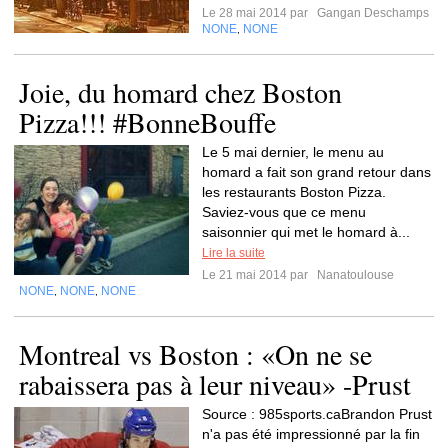
Le 28 mai 2014 par
Gangan Deschamps
NONE
NONE
,
Joie, du homard chez Boston
Pizza!!! #BonneBouffe
Le 5 mai dernier, le menu au
homard a fait son grand retour dans
les restaurants Boston Pizza.
Saviez-vous que ce menu
saisonnier qui met le homard à...
Lire la suite
Le 21 mai 2014 par
Nanatoulouse
NONE
NONE
NONE
,
,
Montreal vs Boston : «On ne se
rabaissera pas à leur niveau» -Prust
Source : 985sports.caBrandon Prust
n'a pas été impressionné par la fin