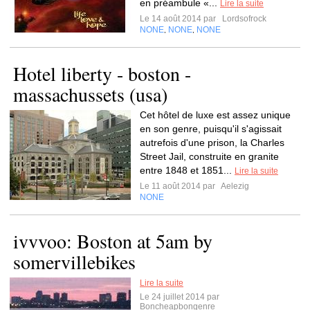
en préambule «...
Lire la suite
Le 14 août 2014 par
Lordsofrock
NONE
NONE
NONE
,
,
Hotel liberty - boston -
massachussets (usa)
Cet hôtel de luxe est assez unique
en son genre, puisqu'il s'agissait
autrefois d'une prison, la Charles
Street Jail, construite en granite
entre 1848 et 1851...
Lire la suite
Le 11 août 2014 par
Aelezig
NONE
ivvvoo: Boston at 5am by
somervillebikes
Lire la suite
Le 24 juillet 2014 par
Boncheapbongenre