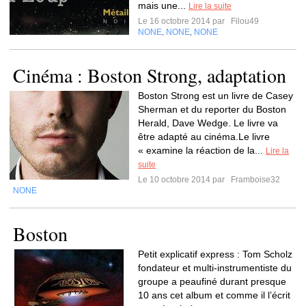
mais une...
Lire la suite
Le 16 octobre 2014 par
Filou49
NONE
NONE
NONE
,
,
Cinéma : Boston Strong, adaptation
Boston Strong est un livre de Casey
Sherman et du reporter du Boston
Herald, Dave Wedge. Le livre va
être adapté au cinéma.Le livre
« examine la réaction de la...
Lire la
suite
Le 10 octobre 2014 par
Framboise32
NONE
Boston
Petit explicatif express : Tom Scholz
fondateur et multi-instrumentiste du
groupe a peaufiné durant presque
10 ans cet album et comme il l’écrit