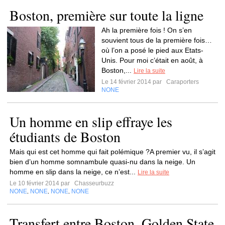
Boston, première sur toute la ligne
Ah la première fois ! On s’en
souvient tous de la première fois…
où l’on a posé le pied aux Etats-
Unis. Pour moi c’était en août, à
Boston,...
Lire la suite
Le 14 février 2014 par
Caraporters
NONE
Un homme en slip effraye les
étudiants de Boston
Mais qui est cet homme qui fait polémique ?A premier vu, il s’agit
bien d’un homme somnambule quasi-nu dans la neige. Un
homme en slip dans la neige, ce n’est...
Lire la suite
Le 10 février 2014 par
Chasseurbuzz
NONE
NONE
NONE
NONE
,
,
,
Transfert entre Boston, Golden State