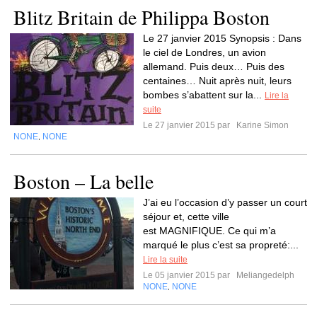
Blitz Britain de Philippa Boston
Le 27 janvier 2015 Synopsis : Dans
le ciel de Londres, un avion
allemand. Puis deux… Puis des
centaines… Nuit après nuit, leurs
bombes s’abattent sur la...
Lire la
suite
Le 27 janvier 2015 par
Karine Simon
NONE
NONE
,
Boston – La belle
J’ai eu l’occasion d’y passer un court
séjour et, cette ville
est MAGNIFIQUE. Ce qui m’a
marqué le plus c’est sa propreté:...
Lire la suite
Le 05 janvier 2015 par
Meliangedelph
NONE
NONE
,