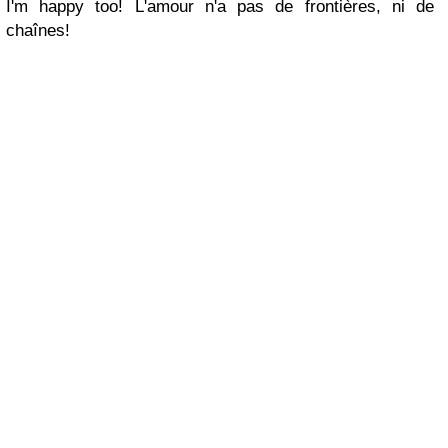
I'm happy too! L'amour n'a pas de frontières, ni de
chaînes!