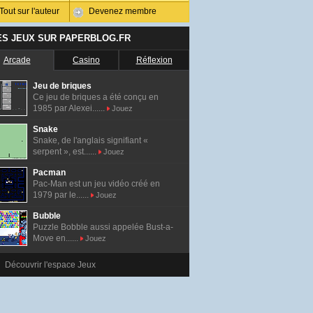
Tout sur l'auteur
Devenez membre
ES JEUX SUR PAPERBLOG.FR
Arcade
Casino
Réflexion
Jeu de briques
Ce jeu de briques a été conçu en
1985 par Alexei......
Jouez
Snake
Snake, de l'anglais signifiant «
serpent », est......
Jouez
Pacman
Pac-Man est un jeu vidéo créé en
1979 par le......
Jouez
Bubble
Puzzle Bobble aussi appelée Bust-a-
Move en......
Jouez
Découvrir l'espace Jeux