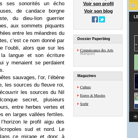
ns ses sonorités un écho
Voir son profil
leuses, de candace borgne
Voir son blog
L
te, du dieu-lion guerrier
hes, aux sommets piquants
chées entre les méandres du
Dossier Paperblog
ctes, c’est ce nom donné par
 l’oubli, alors que sur les
Connaissance des Arts
Marques
 la langue et son écriture
qui y menaient se perdaient
s.
Magazines
êtes sauvages, l’or, l’ébène
e, les sources du fleuve roi,
Culture
couvrir les sources du Nil
Expos & Musées
conque secret, plusieurs
Sortir
urs, entre herbes vertes et
s en larges vallées fertiles.
l’horizon le profil aigu des
cropoles sud et nord. Le
 dans ce mirage et donc à