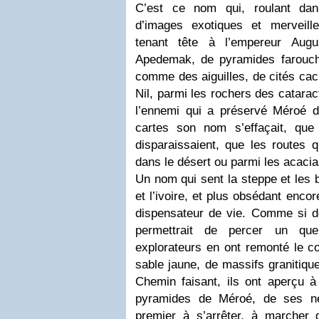
C’est ce nom qui, roulant da
d’images exotiques et merveil
tenant tête à l’empereur Augus
Apedemak, de pyramides farouc
comme des aiguilles, de cités ca
Nil, parmi les rochers des catara
l’ennemi qui a préservé Méroé de
cartes son nom s’effaçait, que
disparaissaient, que les routes 
dans le désert ou parmi les acacia
Un nom qui sent la steppe et les b
et l’ivoire, et plus obsédant encor
dispensateur de vie. Comme si dé
permettrait de percer un quel
explorateurs en ont remonté le co
sable jaune, de massifs granitique
Chemin faisant, ils ont aperçu à 
pyramides de Méroé, de ses né
premier à s’arrêter, à marcher