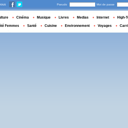
nous
Pseudo
Mot de passe
lture
Cinéma
Musique
Livres
Medias
Internet
High-T
ôté Femmes
Santé
Cuisine
Environnement
Voyages
Carr