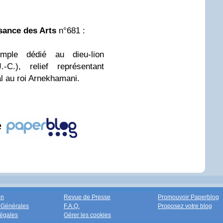
sance des Arts
n°681 :
mple dédié au dieu-lion
C.), relief représentant
l au roi Arnekhamani.
e
on
Revue de Presse
Promouvoir Paperblog
 Générales
F.A.Q.
Proposez votre blog
égales
Gérer les cookies