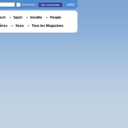
mémorisez
oublié?
Se connecter
ech
Sport
Insolite
People
ières
Sexo
Tous les Magazines