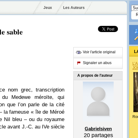
Jeux
Les Auteurs
e sable
L
Voir l'article original
Signaler un abus
L’
JO
A propos de l’auteur
ce nom grec, transcription
e du Medewe méroïte, qui
on que l’on parle de la cité
it – la fameuse « île de Méroé
Ro
 le Nil bleu – ou du royaume
ècle avant J.-C. au IVe siècle
Gabrielsiven
20
partages