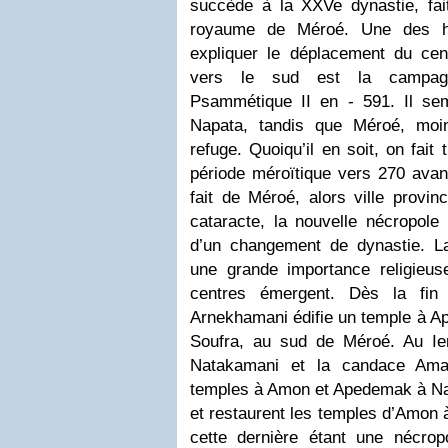
succède à la XXVe dynastie, fait
royaume de Méroé. Une des h
expliquer le déplacement du ce
vers le sud est la campagn
Psammétique II en - 591. Il semb
Napata, tandis que Méroé, moin
refuge. Quoiqu’il en soit, on fait 
période méroïtique vers 270 avan
fait de Méroé, alors ville provin
cataracte, la nouvelle nécropole 
d’un changement de dynastie. L
une grande importance religieu
centres émergent. Dès la fin 
Arnekhamani édifie un temple à 
Soufra, au sud de Méroé. Au Ier 
Natakamani et la candace Aman
temples à Amon et Apedemak à Na
et restaurent les temples d’Amon 
cette dernière étant une nécro