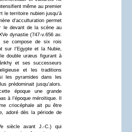
intensifient même au premier
t le territoire nubien jusqu’à
mène d’acculturation permet
r le devant de la scène au
XXVe dynastie (747-v.656 av.
s, se compose de six rois
t sur l’Egypte et la Nubie,
le double uræus figurant à
Piânkhy et ses successeurs
eligieuse et les traditions
nsi les pyramides dans les
us prédominait jusqu’alors.
ette époque une grande
as à l’époque méroïtique. Il
me criocéphale ait pu être
te, adoré dès la période de
e siècle avant J.-C.) qui