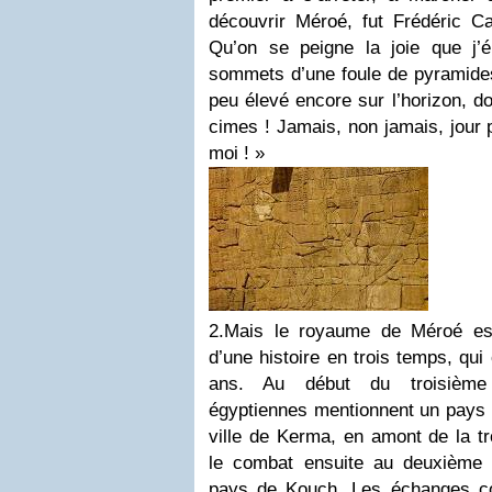
découvrir Méroé, fut Frédéric Ca
Qu’on se peigne la joie que j’
sommets d’une foule de pyramides,
peu élevé encore sur l’horizon, d
cimes ! Jamais, non jamais, jour p
moi ! »
2.
Mais le royaume de Méroé est 
d’une histoire en trois temps, qui 
ans. Au début du troisième 
égyptiennes mentionnent un pays 
ville de Kerma, en amont de la tr
le combat ensuite au deuxième 
pays de Kouch. Les échanges co