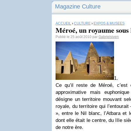
Magazine Culture
ACCUEIL
›
CULTURE
›
EXPOS & MUSÉES
Méroé, un royaume sous l
Publié le 25 août 2010 par
Gabrielsiven
1.
Ce qu’il reste de Méroé, c’est 
approximative mais euphoniqu
désigne un territoire mouvant sel
royale, du territoire qui l’entoura
», entre le Nil blanc, l’Atbara et
dont elle était le centre, du IIIe si
de notre ère.