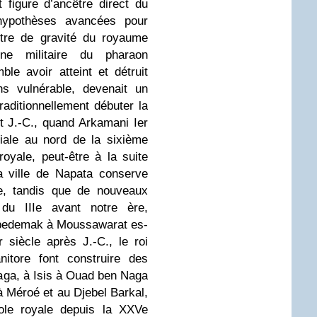
 figure d’ancêtre direct du
ypothèses avancées pour
ntre de gravité du royaume
e militaire du pharaon
le avoir atteint et détruit
s vulnérable, devenait un
traditionnellement débuter la
t J.-C., quand Arkamani Ier
ciale au nord de la sixième
royale, peut-être à la suite
a ville de Napata conserve
se, tandis que de nouveaux
du IIIe avant notre ère,
Apedemak à Moussawarat es-
siècle après J.-C., le roi
itore font construire des
ga, à Isis à Ouad ben Naga
à Méroé et au Djebel Barkal,
pole royale depuis la XXVe