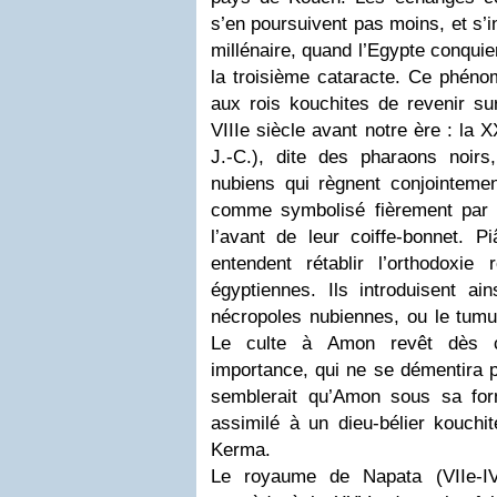
s’en poursuivent pas moins, et s’
millénaire, quand l’Egypte conquier
la troisième cataracte. Ce phéno
aux rois kouchites de revenir su
VIIIe siècle avant notre ère : la 
J.-C.), dite des pharaons noir
nubiens qui règnent conjointemen
comme symbolisé fièrement par 
l’avant de leur coiffe-bonnet. 
entendent rétablir l’orthodoxie r
égyptiennes. Ils introduisent ai
nécropoles nubiennes, ou le tumul
Le culte à Amon revêt dès c
importance, qui ne se démentira p
semblerait qu’Amon sous sa for
assimilé à un dieu-bélier kouchi
Kerma.
Le royaume de Napata (VIIe-IV