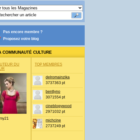
Pas encore membre ?
Proposez votre blog
A COMMUNAUTÉ CULTURE
AUTEUR DU
TOP MEMBRES
UR
delromainzika
3737363 pt
bentlyno
3071554 pt
cineblogywood
2971032 pt
my21
michcine
2737249 pt