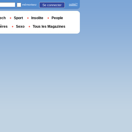
mémorisez
oublié?
Se connecter
ech
Sport
Insolite
People
ières
Sexo
Tous les Magazines