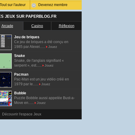
Tout sur l'auteur
Devenez membre
ES JEUX SUR PAPERBLOG.FR
Arcade
Casino
Réflexion
Jeu de briques
Ce jeu de briques a été conçu en
1985 par Alexei......
Jouez
Snake
Snake, de l'anglais signifiant «
serpent », est......
Jouez
Pacman
Pac-Man est un jeu vidéo créé en
1979 par le......
Jouez
Bubble
Puzzle Bobble aussi appelée Bust-a-
Move en......
Jouez
Découvrir l'espace Jeux