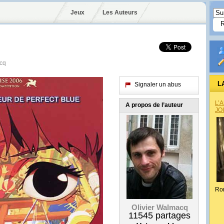
Jeux
Les Auteurs
acq
L
Signaler un abus
L’
A propos de l’auteur
JO
Ro
Olivier Walmacq
11545
partages