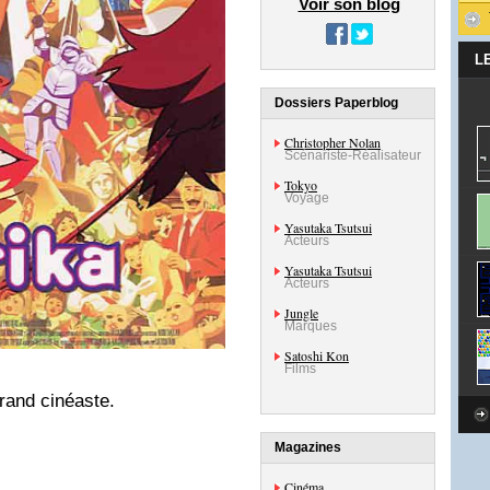
Voir son blog
L
Dossiers Paperblog
Christopher Nolan
Scénariste-Réalisateur
Tokyo
Voyage
Yasutaka Tsutsui
Acteurs
Yasutaka Tsutsui
Acteurs
Jungle
Marques
Satoshi Kon
Films
grand cinéaste.
Magazines
Cinéma