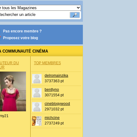
Pas encore membre ?
Proposez votre blog
A COMMUNAUTÉ CINÉMA
AUTEUR DU
TOP MEMBRES
UR
delromainzika
3737363 pt
bentlyno
3071554 pt
cineblogywood
2971032 pt
my21
michcine
2737249 pt