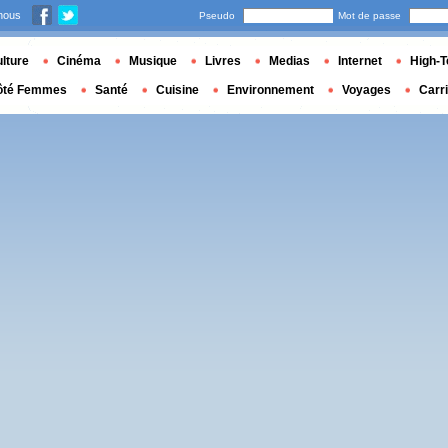
nous
Pseudo
Mot de passe
lture
Cinéma
Musique
Livres
Medias
Internet
High-T
ôté Femmes
Santé
Cuisine
Environnement
Voyages
Carr