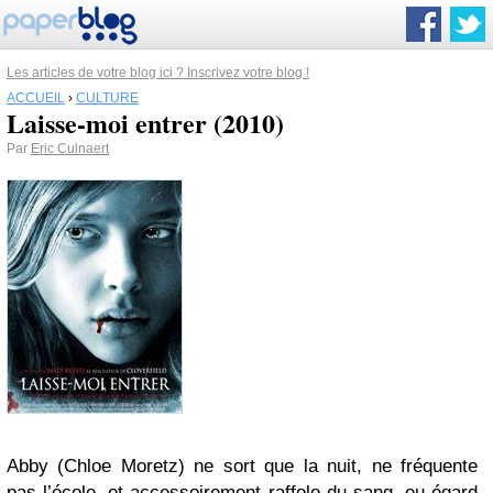
Les articles de votre blog ici ? Inscrivez votre blog !
ACCUEIL
›
CULTURE
Laisse-moi entrer (2010)
Par
Eric Culnaert
Abby (Chloe Moretz) ne sort que la nuit, ne fréquente
pas l’école, et accessoirement raffole du sang, eu égard