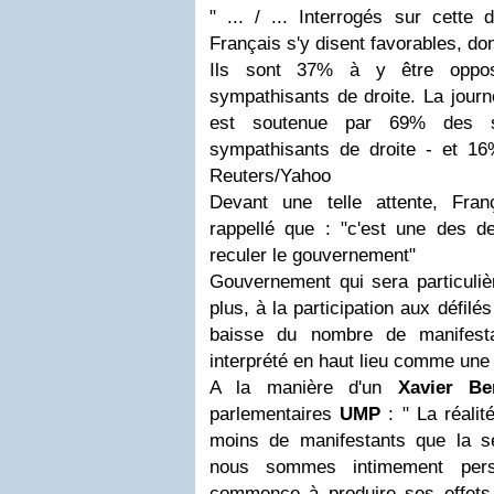
" ... / ...
Interrogés sur cette d
Français s'y disent favorables, don
Ils sont 37% à y être opp
sympathisants de droite. La journ
est soutenue par 69% des 
sympathisants de droite - et 1
Reuters/Yahoo
Devant une telle attente, Fra
rappellé que : "
c'est une des de
reculer le gouvernement
"
Gouvernement qui sera particulièr
plus, à la participation aux défil
baisse du nombre de manifesta
interprété en haut lieu comme une 
A la manière d'un
Xavier Be
parlementaires
UMP
: "
La réalit
moins de manifestants que la s
nous sommes intimement pers
commence à produire ses effet