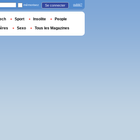
mémorisez
oublié?
Se connecter
ech
Sport
Insolite
People
ières
Sexo
Tous les Magazines