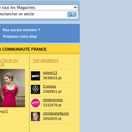
Pas encore membre ?
Proposez votre blog
A COMMUNAUTÉ FRANCE
AUTEUR DU
TOP MEMBRES
UR
golem13
3639033 pt
Copeau
2389951 pt
misteremma
2332978 pt
my21
christophefaurie
2050835 pt