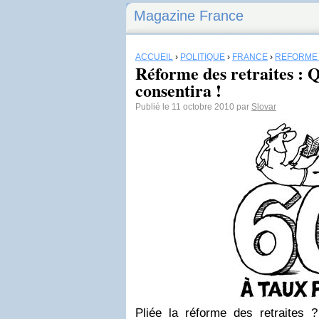
Magazine France
ACCUEIL
›
POLITIQUE
›
FRANCE
›
RÉFORME 
Réforme des retraites : 
consentira !
Publié le 11 octobre 2010 par
Slovar
Pliée la réforme des retraites