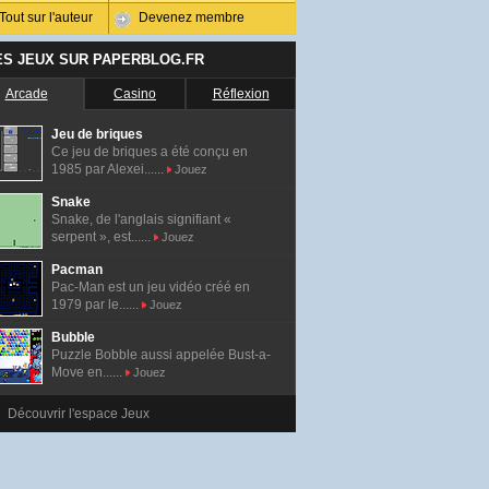
Tout sur l'auteur
Devenez membre
ES JEUX SUR PAPERBLOG.FR
Arcade
Casino
Réflexion
Jeu de briques
Ce jeu de briques a été conçu en
1985 par Alexei......
Jouez
Snake
Snake, de l'anglais signifiant «
serpent », est......
Jouez
Pacman
Pac-Man est un jeu vidéo créé en
1979 par le......
Jouez
Bubble
Puzzle Bobble aussi appelée Bust-a-
Move en......
Jouez
Découvrir l'espace Jeux