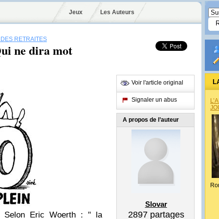
Jeux
Les Auteurs
DES RETRAITES
Qui ne dira mot
L
Voir l'article original
Signaler un abus
L’
JO
A propos de l’auteur
Ro
Slovar
2897
partages
 ? Selon Eric Woerth : "
la