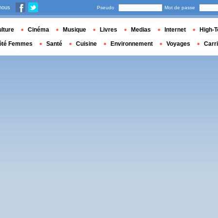
nous
Pseudo
Mot de passe
lture
Cinéma
Musique
Livres
Medias
Internet
High-T
ôté Femmes
Santé
Cuisine
Environnement
Voyages
Carr