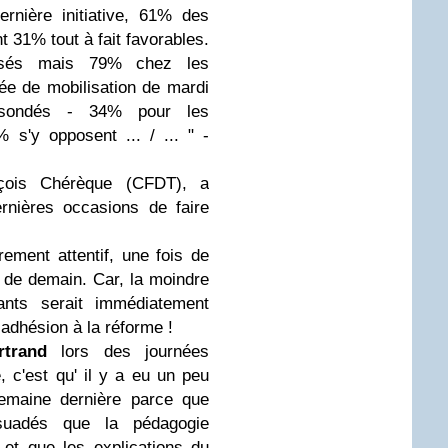
ernière initiative, 61% des
t 31% tout à fait favorables.
osés mais 79% chez les
ée de mobilisation de mardi
sondés - 34% pour les
6% s'y opposent
... / ... " -
nçois Chérèque (CFDT), a
rnières occasions de faire
ement attentif, une fois de
és de demain. Car, la moindre
nts serait immédiatement
adhésion à la réforme !
rtrand
lors des journées
é, c'est qu'
il y a eu un peu
emaine dernière parce que
uadés que la pédagogie
s
et que les explications du