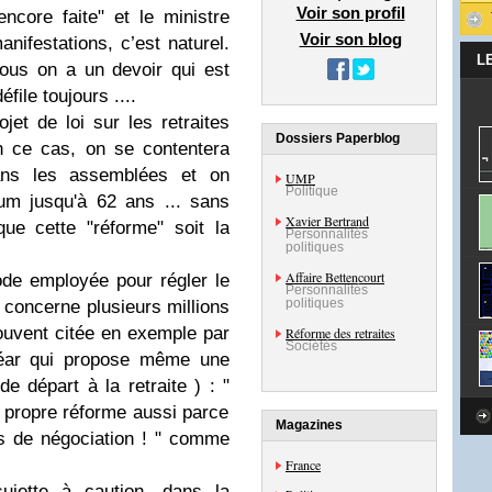
Voir son profil
encore faite
" et le ministre
Voir son blog
nifestations, c’est naturel.
L
ous on a un devoir qui est
défile toujours ....
jet de loi sur les retraites
Dossiers Paperblog
n ce cas, on se contentera
dans les assemblées et on
UMP
Politique
um jusqu'à 62 ans ... sans
Xavier Bertrand
ue cette "réforme" soit la
Personnalités
politiques
Affaire Bettencourt
de employée pour régler le
Personnalités
politiques
 concerne plusieurs millions
ouvent citée en exemple par
Réforme des retraites
Sociétés
béar qui propose même
une
 de départ à la retraite
) : "
 propre réforme aussi parce
Magazines
s de négociation !
" comme
France
ujette à caution, dans la