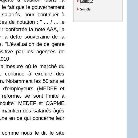
Politique
 le fait que le gouvernement
Société
 salariés, pour continuer à
 de notation : " ... / ...
le
r confortée la note AAA, la
e la dette souveraine de la
. "L'évaluation de ce genre
sitive par les agences de
 2010
 la mesure où le marché du
et continue à exclure des
ion. Notamment les 50 ans et
ns d'employeurs (MEDEF et
réforme, se sont limité à
nduite
" MEDEF et CGPME
 maintien des salariés âgés
une en ce qui concerne leur
 comme nous le dit le site