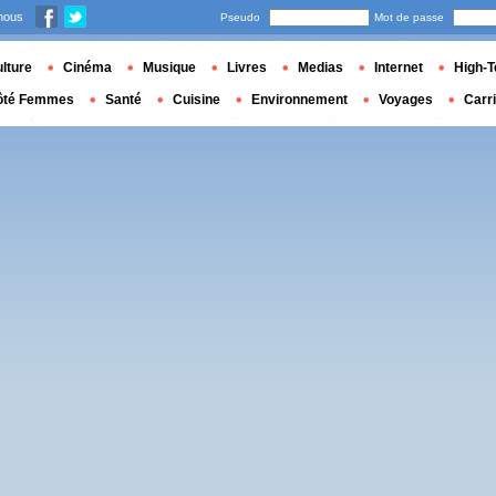
nous
Pseudo
Mot de passe
lture
Cinéma
Musique
Livres
Medias
Internet
High-T
ôté Femmes
Santé
Cuisine
Environnement
Voyages
Carr