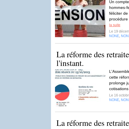
Un compte p
hommes-fe
féliciter d
procédure 
la suite
Le 19 déce
NONE
NON
,
La réforme des retraite
l'instant.
L'Assemblé
cette réfo
prolonge j
cotisation
Le 16 octob
NONE
NON
,
La réforme des retraites