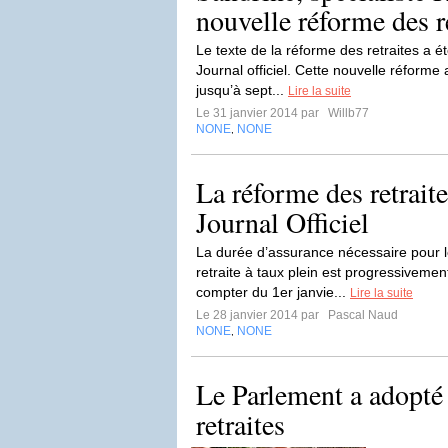
nouvelle réforme des r
Le texte de la réforme des retraites a é
Journal officiel. Cette nouvelle réforme
jusqu’à sept...
Lire la suite
Le 31 janvier 2014 par
Willb77
NONE
NONE
,
La réforme des retraite
Journal Officiel
La durée d’assurance nécessaire pour l
retraite à taux plein est progressiveme
compter du 1er janvie...
Lire la suite
Le 28 janvier 2014 par
Pascal Naud
NONE
NONE
,
Le Parlement a adopté 
retraites