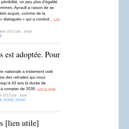
énibilité, un peu plus d'égalité
mmes, Ayrault a raison de se
e tels acquis, comme de la
« dialoguée » qui a conduit...
Lire
mbre 2013 par
Jorge
E
s est adoptée. Pour
e nationale a tristement voté
rme des retraites qui nous
usqu'à 43 ans la durée de
s à compter de 2035.
Lire la suite
re 2013 par
Juan
E
NONE
NONE
,
,
 [lien utile]