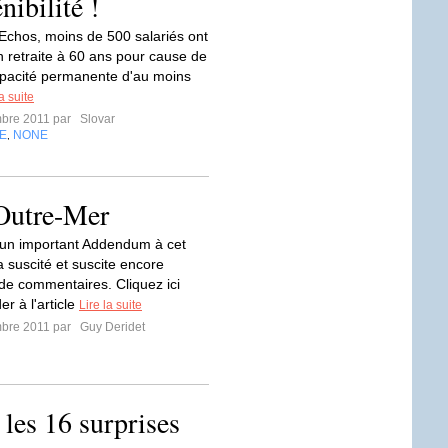
nibilité !
Echos, moins de 500 salariés ont
n retraite à 60 ans pour cause de
apacité permanente d'au moins
la suite
mbre 2011 par
Slovar
E
NONE
,
 Outre-Mer
é un important Addendum à cet
 a suscité et suscite encore
e commentaires. Cliquez ici
r à l'article
Lire la suite
mbre 2011 par
Guy Deridet
 les 16 surprises