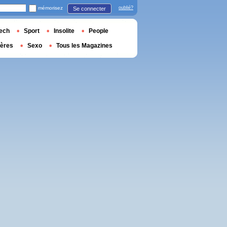
mémorisez
oublié?
Se connecter
ech
Sport
Insolite
People
ières
Sexo
Tous les Magazines