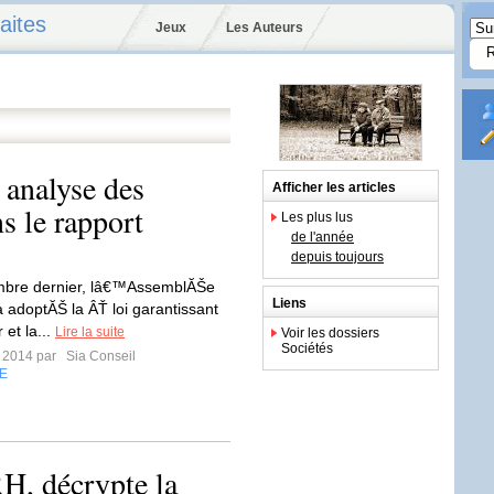
aites
Jeux
Les Auteurs
 analyse des
Afficher les articles
s le rapport
Les plus lus
de l'année
depuis toujours
bre dernier, lâ€™AssemblĂŠe
Liens
a adoptĂŠ la ÂŤ loi garantissant
et la...
Lire la suite
Voir les dossiers
Sociétés
r 2014 par
Sia Conseil
E
RH, décrypte la