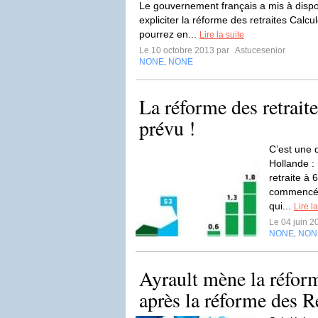
Le gouvernement français a mis à dispo
expliciter la réforme des retraites Calcu
pourrez en...
Lire la suite
Le 10 octobre 2013 par
Astucesenior
NONE
NONE
,
La réforme des retrait
prévu !
C’est une 
Hollande : 
retraite à 
commencé à
qui...
Lire la
Le 04 juin 
NONE
NON
,
Ayrault mène la réform
après la réforme des R