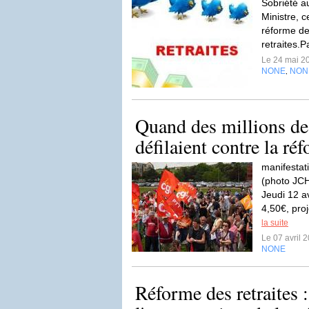
Sobriété a
Ministre, c
réforme de
retraites.
Le 24 mai 2
NONE
NON
,
Quand des millions de
défilaient contre la réf
manifestat
(photo JCH
Jeudi 12 a
4,50€, pro
la suite
Le 07 avril 
NONE
Réforme des retraites 