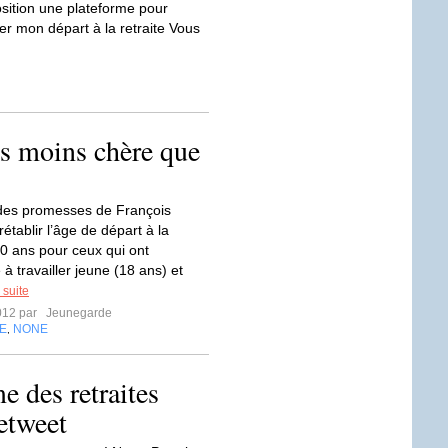
sition une plateforme pour
ler mon départ à la retraite Vous
es moins chère que
des promesses de François
rétablir l’âge de départ à la
60 ans pour ceux qui ont
 travailler jeune (18 ans) et
 suite
2012 par
Jeunegarde
E
NONE
,
e des retraites
etweet