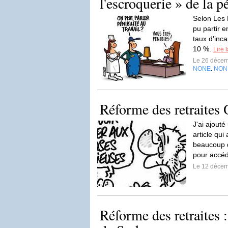
l'escroquerie » de la pé
Selon Les 
pu partir e
taux d'inc
10 %.
Lire 
Le 26 déce
NONE
NON
,
Réforme des retraites
J'ai ajout
article qui
beaucoup d
pour accéde
Le 12 déce
Réforme des retraites :