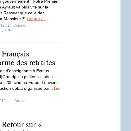
u gouvernement ! Notre Premier
e Ayrault va plus vite sur la
s Retweet que celle des
Par Monsieur Z.
Lire la suite
012 par
Copeau
E
NONE
,
 Français
orme des retraites
ion d'enseignants à Evreux
)Grandpuits petites victoires
vril 20h cinéma Forum Louviers
jection-débat organisée par...
Lire
2012 par
Gezale
: Retour sur «