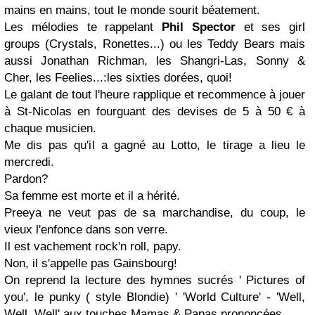
mains en mains, tout le monde sourit béatement.
Les mélodies te rappelant
Phil Spector
et ses girl
groups (Crystals, Ronettes...) ou les Teddy Bears mais
aussi Jonathan Richman, les Shangri-Las, Sonny &
Cher, les Feelies...:les sixties dorées, quoi!
Le galant de tout l'heure rapplique et recommence à jouer
à St-Nicolas en fourguant des devises de 5 à 50 € à
chaque musicien.
Me dis pas qu'il a gagné au Lotto, le tirage a lieu le
mercredi.
Pardon?
Sa femme est morte et il a hérité.
Preeya ne veut pas de sa marchandise, du coup, le
vieux l'enfonce dans son verre.
Il est vachement rock'n roll, papy.
Non, il s'appelle pas Gainsbourg!
On reprend la lecture des hymnes sucrés ' Pictures of
you', le punky ( style Blondie) ' 'World Culture' - 'Well,
Well, Well' aux touches Mamas & Papas prononcées.