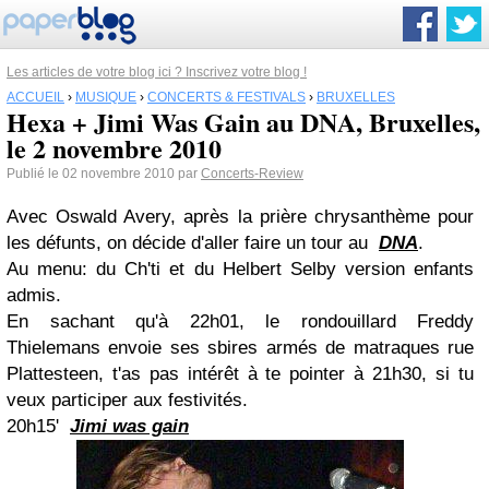
Les articles de votre blog ici ? Inscrivez votre blog !
ACCUEIL
›
MUSIQUE
›
CONCERTS & FESTIVALS
›
BRUXELLES
Hexa + Jimi Was Gain au DNA, Bruxelles,
le 2 novembre 2010
Publié le 02 novembre 2010 par
Concerts-Review
Avec Oswald Avery, après la prière chrysanthème pour
les défunts, on décide d'aller faire un tour au
DNA
.
Au menu: du Ch'ti et du Helbert Selby version enfants
admis.
En sachant qu'à 22h01, le rondouillard Freddy
Thielemans envoie ses sbires armés de matraques rue
Plattesteen, t'as pas intérêt à te pointer à 21h30, si tu
veux participer aux festivités.
20h15'
Jimi was gain