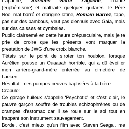
L'apache,
Aurélien Victor Lagache
, chante
(euphémisme) et maltraite quelques guitares- le Père
Noël mal barré et d'origine latine,
Romain Barrez
, tape,
pas sur des bambous, veut pas d'ennuis avec Gaia, mais
sur des caisses et cymbales.
Public clairsemé en cette heure crépusculaire, mais je te
prie de croire que les présents vont marquer la
prestation de JWG d'une croix blanche.
T'étais sur le point de siroter ton houblon, lorsque
Aurélien pousse un Ouaaaah horrible, qui a dû éveiller
mon arrière-grand-mère enterrée au cimetière de
Laeken.
Résultat: mes pompes neuves baptisées à la bière.
Crapule!
Ce garage huileux s'appelle 'Psychotic' et c'est clair, le
pauvre garçon souffre de troubles schizophrènes ou de
crampes d'estomac car il se roule sur le sol tout en
frappant son instrument sauvagement.
Bordel, c'est mieux qu'un film avec Steven Seagal, me